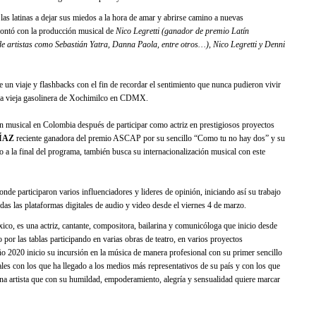
s latinas a dejar sus miedos a la hora de amar y abrirse camino a nuevas
ntó con la producción musical de
Nico Legretti (ganador de premio Latín
e artistas como Sebastián Yatra, Danna Paola, entre otros…), Nico Legretti y Denni
e un viaje y flashbacks con el fin de recordar el sentimiento que nunca pudieron vivir
una vieja gasolinera de Xochimilco en CDMX.
ón musical en Colombia después de participar como actriz en prestigiosos proyectos
ÍAZ
reciente ganadora del premio ASCAP por su sencillo “Como tu no hay dos” y su
go a la final del programa, también busca su internacionalización musical con este
de participaron varios influenciadores y lideres de opinión, iniciando así su trabajo
as las plataformas digitales de audio y video desde el viernes 4 de marzo.
co, es una actriz, cantante, compositora, bailarina y comunicóloga que inicio desde
o por las tablas participando en varias obras de teatro, en varios proyectos
o 2020 inicio su incursión en la música de manera profesional con su primer sencillo
les con los que ha llegado a los medios más representativos de su país y con los que
na artista que con su humildad, empoderamiento, alegría y sensualidad quiere marcar