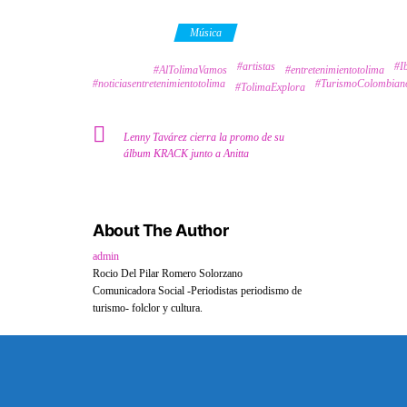
Category
Música
#artistas
#I
Tags
#AlTolimaVamos
#entretenimientotolima
#noticiasentretenimientotolima
#TurismoColombian
#TolimaExplora
Lenny Tavárez cierra la promo de su
álbum KRACK junto a Anitta
About The Author
admin
Rocio Del Pilar Romero Solorzano
Comunicadora Social -Periodistas periodismo de
turismo- folclor y cultura.