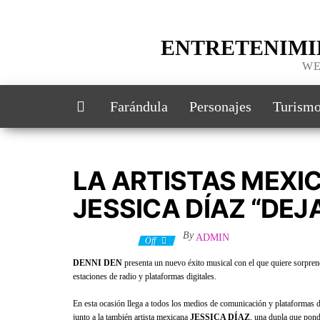
ENTRETENIMI
WE
Farándula
Personajes
Turism
LA ARTISTAS MEXI
JESSICA DÍAZ “DEJ
By
ADMIN
20 abril, 2022
Off
DENNI DEN
presenta un nuevo éxito musical con el que quiere sorprend
estaciones de radio y plataformas digitales.
En esta ocasión llega a todos los medios de comunicación y plataformas d
junto a la también artista mexicana
JESSICA DÍAZ
, una dupla que pondr