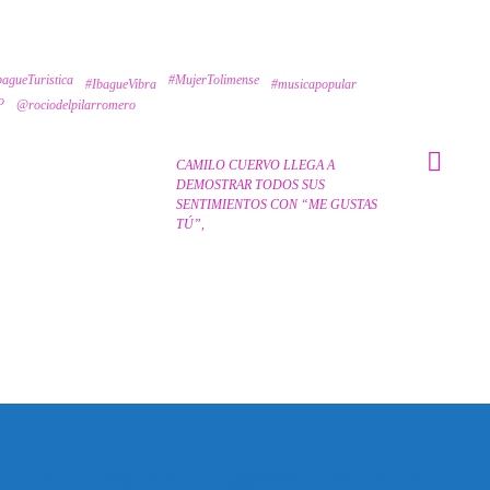
bagueTuristica
#MujerTolimense
#IbagueVibra
#musicapopular
o
@rociodelpilarromero
CAMILO CUERVO LLEGA A
DEMOSTRAR TODOS SUS
SENTIMIENTOS CON “ME GUSTAS
TÚ”,
Todos los derechos reservados copyright © 2024 -
Entretenimiento Tolima