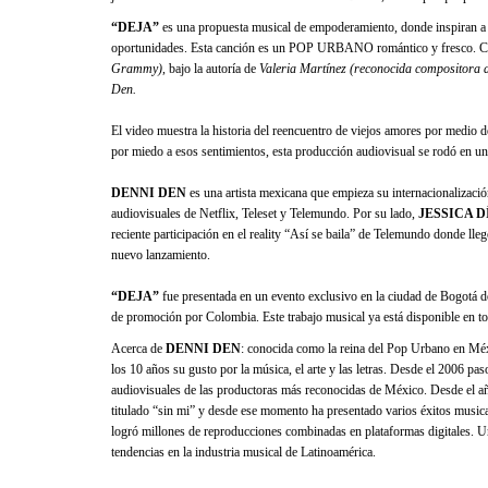
“DEJA”
es una propuesta musical de empoderamiento, donde inspiran a la
oportunidades. Esta canción es un POP URBANO romántico y fresco. Co
Grammy)
, bajo la autoría de
Valeria Martínez (reconocida compositora d
Den.
El video muestra la historia del reencuentro de viejos amores por medio d
por miedo a esos sentimientos, esta producción audiovisual se rodó en 
DENNI DEN
es una artista mexicana que empieza su internacionalizaci
audiovisuales de Netflix, Teleset y Telemundo. Por su lado,
JESSICA D
reciente participación en el reality “Así se baila” de Telemundo donde lle
nuevo lanzamiento.
“DEJA”
fue presentada en un evento exclusivo en la ciudad de Bogotá don
de promoción por Colombia. Este trabajo musical ya está disponible en tod
Acerca de
DENNI DEN
: conocida como la reina del Pop Urbano en Méxi
los 10 años su gusto por la música, el arte y las letras. Desde el 2006 pas
audiovisuales de las productoras más reconocidas de México. Desde el añ
titulado “sin mi” y desde ese momento ha presentado varios éxitos musica
logró millones de reproducciones combinadas en plataformas digitales. U
tendencias en la industria musical de Latinoamérica.