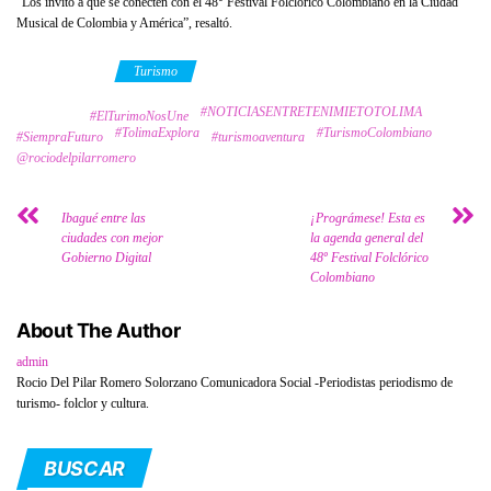
“Los invito a que se conecten con el 48° Festival Folclórico Colombiano en la Ciudad
Musical de Colombia y América”, resaltó.
Category
Turismo
#NOTICIASENTRETENIMIETOTOLIMA
Tags
#ElTurimoNosUne
#TolimaExplora
#TurismoColombiano
#SiempraFuturo
#turismoaventura
@rociodelpilarromero
Ibagué entre las
¡Prográmese! Esta es
ciudades con mejor
la agenda general del
Gobierno Digital
48º Festival Folclórico
Colombiano
About The Author
admin
Rocio Del Pilar Romero Solorzano Comunicadora Social -Periodistas periodismo de
turismo- folclor y cultura.
BUSCAR