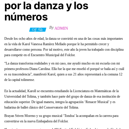
por la danza y los
números
By
ADMIN
5 junio, 2022
Off
Desde los ocho años de edad, la danza se convirtió en una de las cosas más importantes
en la vida de Karol Vanessa Ramírez Mellado porque le ha permitido crecer y
desarrollarse como persona. Por tal motivo, este año la joven ha trabajado con disciplina
para competir en el Encuentro Municipal del Folclor.
“La danza transforma realidades y en mi caso, me ayudó mucho en mi escuela con mi
primera profesora Diana Carolina. Ella fue la que me enseñó el porqué se baila así y cuál
es su trascendencia”, manifestó Karol, quien a sus 21 años representará a la comuna 12
de la capital tolimense.
En la actualidad, Karoll se encuentra estudiando la Licenciatura en Matemáticas de la
Universidad del Tolima, y también hace parte del grupo de danza de esa institución de
educación superior. De igual manera, integra la agrupación ‘Renacer Musical’ y es
bailarina de ballet clásico del Conservatorio del Tolima.
Brayan Stiven Moreno y su grupo musical ‘Tondoa’ la acompañan en la carrera para
convertirse en la nueva Embajadora del Folclor.