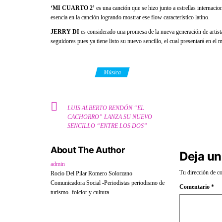
‘MI CUARTO 2’
es una canción que se hizo junto a estrellas internac
esencia en la canción logrando mostrar ese flow característico latino.
JERRY DI
es considerado una promesa de la nueva generación de artist
seguidores pues ya tiene listo su nuevo sencillo, el cual presentará en el m
Category
Música
LUIS ALBERTO RENDÓN “EL
CACHORRO” LANZA SU NUEVO
SENCILLO “ENTRE LOS DOS”
About The Author
Deja un
admin
Tu dirección de co
Rocio Del Pilar Romero Solorzano
Comunicadora Social -Periodistas periodismo de
Comentario
*
turismo- folclor y cultura.