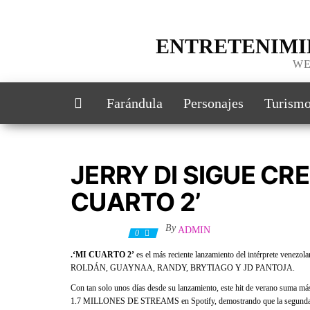
ENTRETENIMI
WE
Farándula
Personajes
Turism
JERRY DI SIGUE CR
CUARTO 2’
By
ADMIN
3 julio, 2021
0
.
‘MI CUARTO 2’
es el más reciente lanzamiento del intérprete venezol
ROLDÁN, GUAYNAA, RANDY, BRYTIAGO Y JD PANTOJA.
Con tan solo unos días desde su lanzamiento, este hit de verano 
1.7 MILLONES DE STREAMS en Spotify, demostrando que la segunda