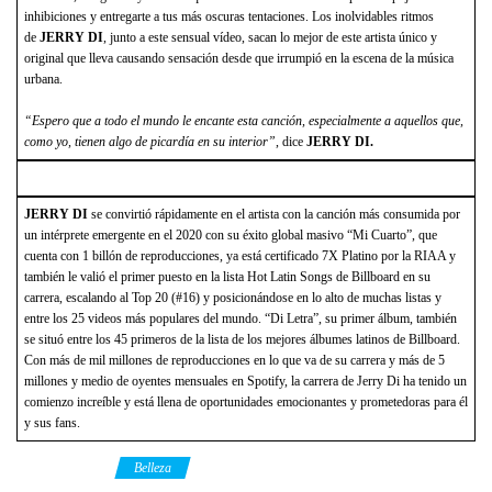
inhibiciones y entregarte a tus más oscuras tentaciones. Los inolvidables ritmos
de
JERRY DI
, junto a este sensual vídeo, sacan lo mejor de este artista único y
original que lleva causando sensación desde que irrumpió en la escena de la música
urbana.
“Espero que a todo el mundo le encante esta canción, especialmente a aquellos que,
como yo, tienen algo de picardía en su interior”
, dice
JERRY DI.
JERRY DI
se convirtió rápidamente en el artista con la canción más consumida por
un intérprete emergente en el 2020 con su éxito global masivo “Mi Cuarto”, que
cuenta con 1 billón de reproducciones, ya está certificado 7X Platino por la RIAA y
también le valió el primer puesto en la lista Hot Latin Songs de Billboard en su
carrera, escalando al Top 20 (#16) y posicionándose en lo alto de muchas listas y
entre los 25 videos más populares del mundo. “Di Letra”, su primer álbum, también
se situó entre los 45 primeros de la lista de los mejores álbumes latinos de Billboard.
Con más de mil millones de reproducciones en lo que va de su carrera y más de 5
millones y medio de oyentes mensuales en Spotify, la carrera de Jerry Di ha tenido un
comienzo increíble y está llena de oportunidades emocionantes y prometedoras para él
y sus fans.
Category
Belleza