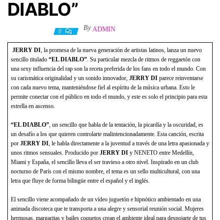
DIABLO”
By
ADMIN
23 mayo, 2021
0
JERRY DI
, la promesa de la nueva generación de artistas latinos, lanza un nuevo
sencillo titulado
“EL DIABLO”
. Su particular mezcla de ritmos de reggaetón con
una sexy influencia del rap son la receta preferida de los fans en todo el mundo. Con
su carismática originalidad y un sonido innovador,
JERRY DI
parece reinventarse
con cada nuevo tema, manteniéndose fiel al espíritu de la música urbana. Esto le
permite conectar con el público en todo el mundo, y este es solo el principio para esta
estrella en ascenso.
“EL DIABLO”
, un sencillo que habla de la tentación, la picardía y la oscuridad, es
un desafío a los que quieren controlarte malintencionadamente. Esta canción, escrita
por
JERRY DI
, le habla directamente a la juventud a través de una letra apasionada y
unos ritmos sensuales. Producido por
JERRY DI
y NENETO entre Medellín,
Miami y España, el sencillo lleva el ser travieso a otro nivel. Inspirado en un club
nocturno de París con el mismo nombre, el tema es un sello multicultural, con una
letra que fluye de forma bilingüe entre el español y el inglés.
El sencillo viene acompañado de un vídeo juguetón e hipnótico ambientado en una
animada discoteca que te transporta a una alegre y sensorial reunión social. Mujeres
hermosas, margaritas y bailes coquetos crean el ambiente ideal para despojarte de tus