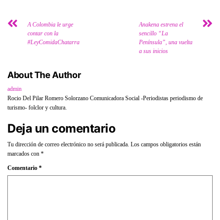
A Colombia le urge
Anakena estrena el
contar con la
sencillo “La
#LeyComidaChatarra
Península”, una vuelta
a sus inicios
About The Author
admin
Rocio Del Pilar Romero Solorzano Comunicadora Social -Periodistas periodismo de
turismo- folclor y cultura.
Deja un comentario
Tu dirección de correo electrónico no será publicada.
Los campos obligatorios están
marcados con
*
Comentario
*