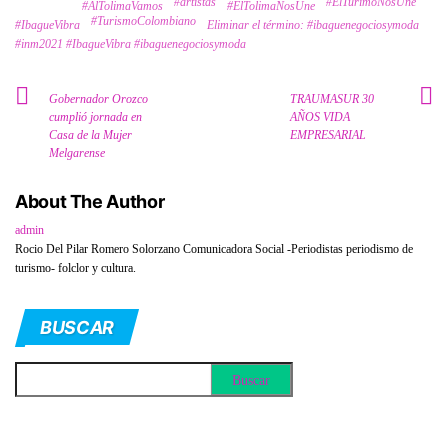
#artistas
#ElTurimoNosUne
Tags
#AlTolimaVamos
#ElTolimaNosUne
#TurismoColombiano
#IbagueVibra
Eliminar el término: #ibaguenegociosymoda
#inm2021 #IbagueVibra #ibaguenegociosymoda
Gobernador Orozco
TRAUMASUR 30
cumplió jornada en
AÑOS VIDA
Casa de la Mujer
EMPRESARIAL
Melgarense
About The Author
admin
Rocio Del Pilar Romero Solorzano Comunicadora Social -Periodistas periodismo de
turismo- folclor y cultura.
BUSCAR