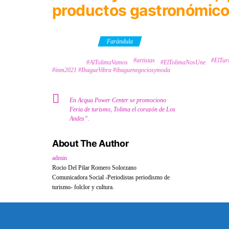
productos gastronómicos,
Category
Farándula
#artistas
#ElTu
Tags
#AlTolimaVamos
#ElTolimaNosUne
#inm2021 #IbagueVibra #ibaguenegociosymoda
En Acqua Power Center se promociono
Feria de turismo, Tolima el corazón de Los
Andes”.
About The Author
admin
Rocio Del Pilar Romero Solorzano
Comunicadora Social -Periodistas periodismo de
turismo- folclor y cultura.