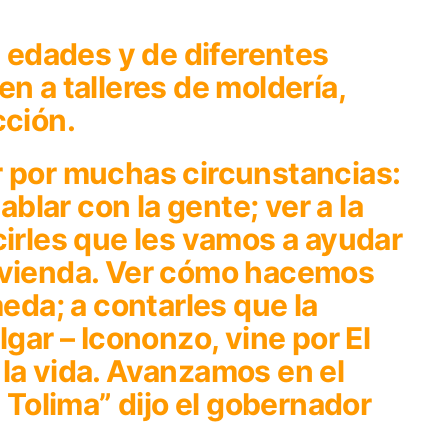
s edades y de diferentes
n a talleres de moldería,
cción.
r por muchas circunstancias:
hablar con la gente; ver a la
cirles que les vamos a ayudar
ivienda. Ver cómo hacemos
meda; a contarles que la
lgar – Icononzo, vine por El
la vida. Avanzamos en el
l Tolima” dijo el gobernador