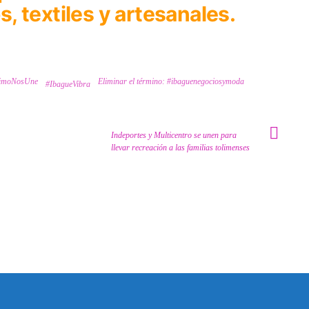
 textiles y artesanales.
rimoNosUne
Eliminar el término: #ibaguenegociosymoda
#IbagueVibra
Indeportes y Multicentro se unen para
llevar recreación a las familias tolimenses