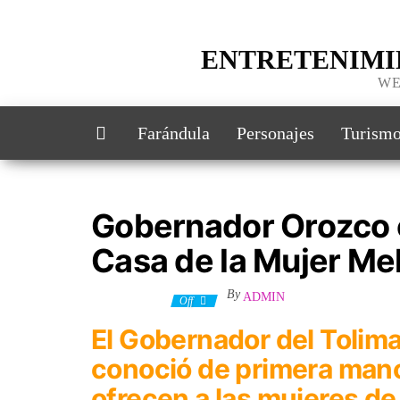
Skip
to
the
ENTRETENIMI
content
WE
Farándula
Personajes
Turism
Gobernador Orozco 
Casa de la Mujer Me
By
ADMIN
24 julio, 2023
Off
El Gobernador del Tolima
conoció de primera mano
ofrecen a las mujeres de