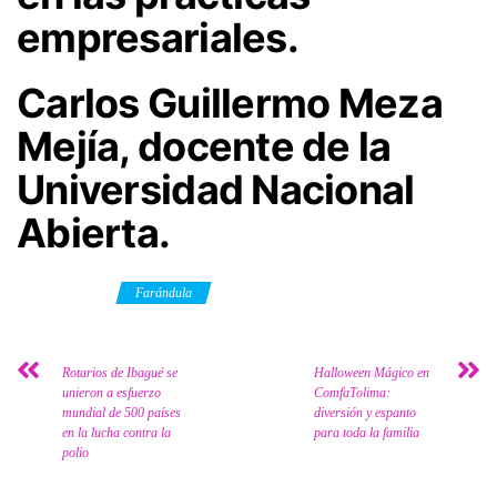
empresariales.
Carlos Guillermo Meza
Mejía, docente de la
Universidad Nacional
Abierta.
Category
Farándula
Rotarios de Ibagué se
Halloween Mágico en
unieron a esfuerzo
ComfaTolima:
mundial de 500 países
diversión y espanto
en la lucha contra la
para toda la familia
polio