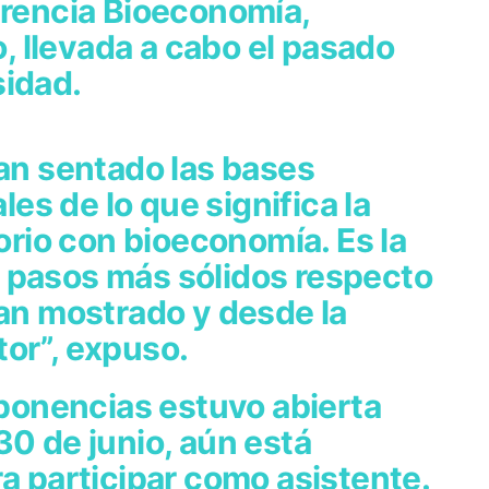
erencia Bioeconomía,
io, llevada a cabo el pasado
sidad.
han sentado las bases
s de lo que significa la
torio con bioeconomía. Es la
 pasos más sólidos respecto
han mostrado y desde la
or”, expuso.
e ponencias estuvo abierta
30 de junio, aún está
ra participar como asistente.