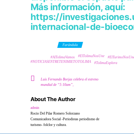
Más información, aquí:
https://investigaciones
internacional-de-bioec
Category
Farándula
#ElTolimaNosUne
Tags
#AlTolimaVamos
#ElTurimoNosUn
#NOTICIASENTRETENIMIETOTOLIMA
#TolimaExplora
Luis Fernando Borjas celebra el estreno
mundial de “5:10am”,
About The Author
admin
Rocio Del Pilar Romero Solorzano
Comunicadora Social -Periodistas periodismo de
turismo- folclor y cultura.