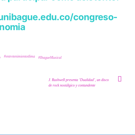
.unibague.edu.co/congreso-
onomia
#entretenimientotlima
e
#IbagueMusical
J. Rushwell presenta ‘Dualidad’, un disco
de rock nostálgico y contundente