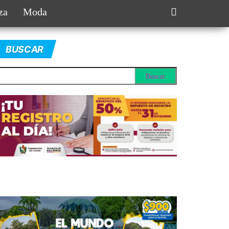
za
Moda
BUSCAR