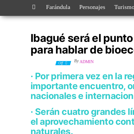
Farándula
Personajes
Turism
Ibagué será el punt
para hablar de bioe
By
ADMIN
7 julio, 2023
Off
· Por primera vez en la r
importante encuentro, o
nacionales e internacion
· Serán cuatro grandes 
el aprovechamiento cont
naturales.