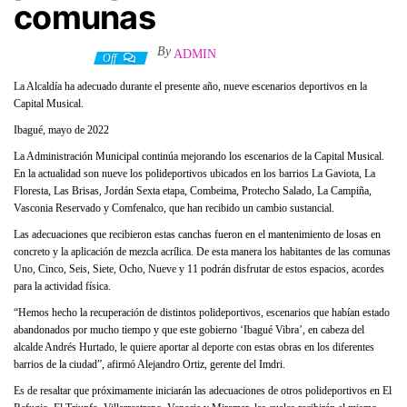
comunas
By
ADMIN
9 mayo, 2022
Off
La Alcaldía ha adecuado durante el presente año, nueve escenarios deportivos en la
Capital Musical.
Ibagué, mayo de 2022
La Administración Municipal continúa mejorando los escenarios de la Capital Musical.
En la actualidad son nueve los polideportivos ubicados en los barrios La Gaviota, La
Floresta, Las Brisas, Jordán Sexta etapa, Combeima, Protecho Salado, La Campiña,
Vasconia Reservado y Comfenalco, que han recibido un cambio sustancial.
Las adecuaciones que recibieron estas canchas fueron en el mantenimiento de losas en
concreto y la aplicación de mezcla acrílica. De esta manera los habitantes de las comunas
Uno, Cinco, Seis, Siete, Ocho, Nueve y 11 podrán disfrutar de estos espacios, acordes
para la actividad física.
“Hemos hecho la recuperación de distintos polideportivos, escenarios que habían estado
abandonados por mucho tiempo y que este gobierno ‘Ibagué Vibra’, en cabeza del
alcalde Andrés Hurtado, le quiere aportar al deporte con estas obras en los diferentes
barrios de la ciudad”, afirmó Alejandro Ortiz, gerente del Imdri.
Es de resaltar que próximamente iniciarán las adecuaciones de otros polideportivos en El