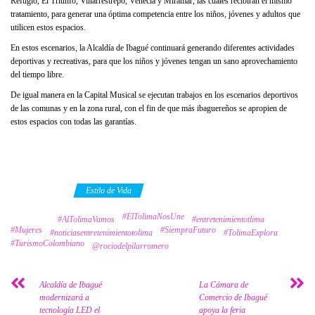
Refugio, El Triunfo, Villarrestrepo, Venecia y Miramar, las cuales recibirán el mismo
tratamiento, para generar una óptima competencia entre los niños, jóvenes y adultos que
utilicen estos espacios.
En estos escenarios, la Alcaldía de Ibagué continuará generando diferentes actividades
deportivas y recreativas, para que los niños y jóvenes tengan un sano aprovechamiento
del tiempo libre.
De igual manera en la Capital Musical se ejecutan trabajos en los escenarios deportivos
de las comunas y en la zona rural, con el fin de que más ibaguereños se apropien de
estos espacios con todas las garantías.
Category
Estilo de Vida
#ElTolimaNosUne
Tags
#AlTolimaVamos
#entretenimientotlima
#Mujeres
#SiempraFuturo
#noticiasentretenimientotolima
#TolimaExplora
#TurismoColombiano
@rociodelpilarromero
Alcaldía de Ibagué
La Cámara de
modernizará a
Comercio de Ibagué
tecnología LED el
apoya la feria