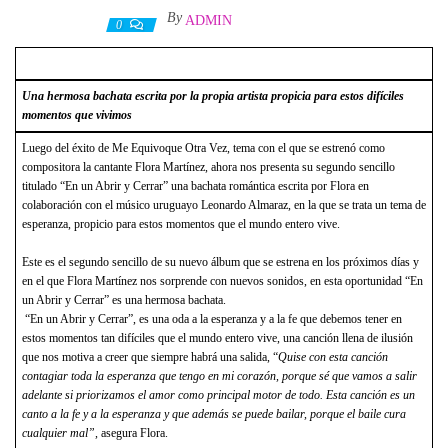
By
ADMIN
15 abril, 2021
0
Una hermosa bachata escrita por la propia artista propicia para estos difíciles
momentos que vivimos
Luego del éxito de Me Equivoque Otra Vez, tema con el que se estrenó como
compositora la cantante Flora Martínez, ahora nos presenta su segundo sencillo
titulado “En un Abrir y Cerrar” una bachata romántica escrita por Flora en
colaboración con el músico uruguayo Leonardo Almaraz, en la que se trata un tema de
esperanza, propicio para estos momentos que el mundo entero vive.
Este es el segundo sencillo de su nuevo álbum que se estrena en los próximos días y
en el que Flora Martínez nos sorprende con nuevos sonidos, en esta oportunidad “En
un Abrir y Cerrar” es una hermosa bachata.
“En un Abrir y Cerrar”, es una oda a la esperanza y a la fe que debemos tener en
estos momentos tan difíciles que el mundo entero vive, una canción llena de ilusión
que nos motiva a creer que siempre habrá una salida, “
Quise con esta canción
contagiar toda la esperanza que tengo en mi corazón, porque sé que vamos a salir
adelante si priorizamos el amor como principal motor de todo. Esta canción es un
canto a la fe y a la esperanza y que además se puede bailar, porque el baile cura
cualquier mal”,
asegura Flora.