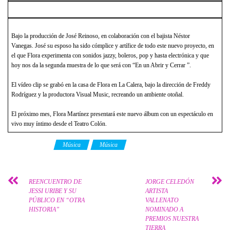
Bajo la producción de José Reinoso, en colaboración con el bajista Néstor
Vanegas. José su esposo ha sido cómplice y artífice de todo este nuevo proyecto, en
el que Flora experimenta con sonidos jazzy, boleros, pop y hasta electrónica y que
hoy nos da la segunda muestra de lo que será con “En un Abrir y Cerrar ”.
El vídeo clip se grabó en la casa de Flora en La Calera, bajo la dirección de Freddy
Rodríguez y la productora Visual Music, recreando un ambiente otoñal.
El próximo mes, Flora Martínez presentará este nuevo álbum con un espectáculo en
vivo muy íntimo desde el Teatro Colón.
Category
Música
Música
REENCUENTRO DE
JORGE CELEDÓN
JESSI URIBE Y SU
ARTISTA
PÚBLICO EN “OTRA
VALLENATO
HISTORIA”
NOMINADO A
PREMIOS NUESTRA
TIERRA