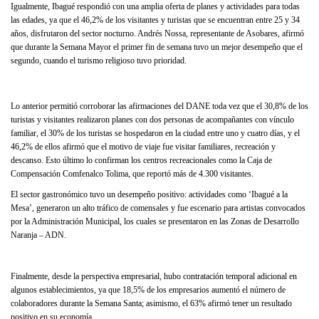
Igualmente, Ibagué respondió con una amplia oferta de planes y actividades para todas
las edades, ya que el 46,2% de los visitantes y turistas que se encuentran entre 25 y 34
años, disfrutaron del sector nocturno. Andrés Nossa, representante de Asobares, afirmó
que durante la Semana Mayor el primer fin de semana tuvo un mejor desempeño que el
segundo, cuando el turismo religioso tuvo prioridad.
Lo anterior permitió corroborar las afirmaciones del DANE toda vez que el 30,8% de los
turistas y visitantes realizaron planes con dos personas de acompañantes con vínculo
familiar, el 30% de los turistas se hospedaron en la ciudad entre uno y cuatro días, y el
46,2% de ellos afirmó que el motivo de viaje fue visitar familiares, recreación y
descanso. Esto último lo confirman los centros recreacionales como la Caja de
Compensación Comfenalco Tolima, que reportó más de 4.300 visitantes.
El sector gastronómico tuvo un desempeño positivo: actividades como ‘Ibagué a la
Mesa’, generaron un alto tráfico de comensales y fue escenario para artistas convocados
por la Administración Municipal, los cuales se presentaron en las Zonas de Desarrollo
Naranja – ADN.
Finalmente, desde la perspectiva empresarial, hubo contratación temporal adicional en
algunos establecimientos, ya que 18,5% de los empresarios aumentó el número de
colaboradores durante la Semana Santa; asimismo, el 63% afirmó tener un resultado
positivo en su economía.