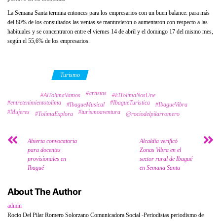
La Semana Santa termina entonces para los empresarios con un buen balance: para más
del 80% de los consultados las ventas se mantuvieron o aumentaron con respecto a las
habituales y se concentraron entre el viernes 14 de abril y el domingo 17 del mismo mes,
según el 55,6% de los empresarios.
Category
Turismo
#artistas
Tags
#AlTolimaVamos
#ElTolimaNosUne
#entretenimientotolima
#IbagueTuristica
#IbagueMusical
#IbagueVibra
#Mujeres
#turismoaventura
#TolimaExplora
@rociodelpilarromero
Abierta convocatoria
Alcaldía verificó
para docentes
Zonas Vibra en el
provisionales en
sector rural de Ibagué
Ibagué
en Semana Santa
About The Author
admin
Rocio Del Pilar Romero Solorzano Comunicadora Social -Periodistas periodismo de