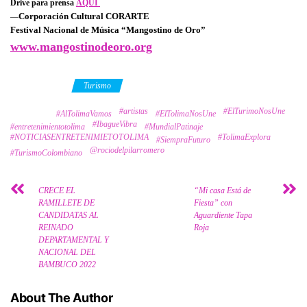
Drive para prensa
AQUÍ
Corporación Cultural CORARTE
—
Festival Nacional de Música “Mangostino de Oro”
www.mangostinodeoro.org
Category
Turismo
#artistas
#ElTurimoNosUne
Tags
#AlTolimaVamos
#ElTolimaNosUne
#IbagueVibra
#entretenimientotolima
#MundialPatinaje
#NOTICIASENTRETENIMIETOTOLIMA
#TolimaExplora
#SiempraFuturo
@rociodelpilarromero
#TurismoColombiano
CRECE EL
“Mi casa Está de
RAMILLETE DE
Fiesta” con
CANDIDATAS AL
Aguardiente Tapa
REINADO
Roja
DEPARTAMENTAL Y
NACIONAL DEL
BAMBUCO 2022
About The Author