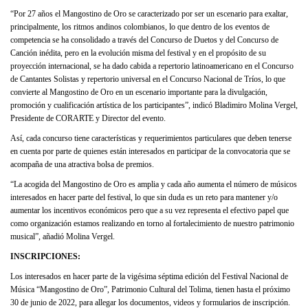
“Por 27 años el Mangostino de Oro se caracterizado por ser un escenario para exaltar,
principalmente, los ritmos andinos colombianos, lo que dentro de los eventos de
competencia se ha consolidado a través del Concurso de Duetos y del Concurso de
Canción inédita, pero en la evolución misma del festival y en el propósito de su
proyección internacional, se ha dado cabida a repertorio latinoamericano en el Concurso
de Cantantes Solistas y repertorio universal en el Concurso Nacional de Tríos, lo que
convierte al Mangostino de Oro en un escenario importante para la divulgación,
promoción y cualificación artística de los participantes”, indicó Bladimiro Molina Vergel,
Presidente de CORARTE y Director del evento.
Así, cada concurso tiene características y requerimientos particulares que deben tenerse
en cuenta por parte de quienes están interesados en participar de la convocatoria que se
acompaña de una atractiva bolsa de premios.
“La acogida del Mangostino de Oro es amplia y cada año aumenta el número de músicos
interesados en hacer parte del festival, lo que sin duda es un reto para mantener y/o
aumentar los incentivos económicos pero que a su vez representa el efectivo papel que
como organización estamos realizando en torno al fortalecimiento de nuestro patrimonio
musical”, añadió Molina Vergel.
INSCRIPCIONES:
Los interesados en hacer parte de la vigésima séptima edición del Festival Nacional de
Música “Mangostino de Oro”, Patrimonio Cultural del Tolima, tienen hasta el próximo
30 de junio de 2022, para allegar los documentos, videos y formularios de inscripción.