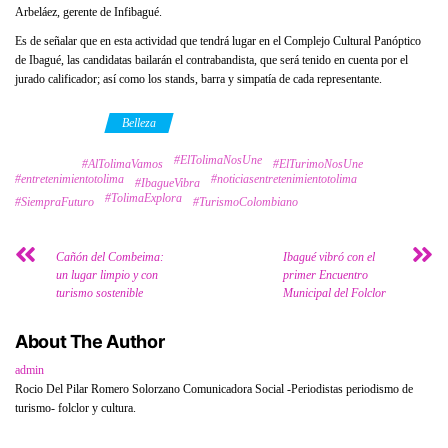
Arbeláez, gerente de Infibagué.
Es de señalar que en esta actividad que tendrá lugar en el Complejo Cultural Panóptico
de Ibagué, las candidatas bailarán el contrabandista, que será tenido en cuenta por el
jurado calificador; así como los stands, barra y simpatía de cada representante.
Category
Belleza
#ElTolimaNosUne
Tags
#AlTolimaVamos
#ElTurimoNosUne
#entretenimientotolima
#noticiasentretenimientotolima
#IbagueVibra
#TolimaExplora
#SiempraFuturo
#TurismoColombiano
Cañón del Combeima:
Ibagué vibró con el
un lugar limpio y con
primer Encuentro
turismo sostenible
Municipal del Folclor
About The Author
admin
Rocio Del Pilar Romero Solorzano Comunicadora Social -Periodistas periodismo de
turismo- folclor y cultura.