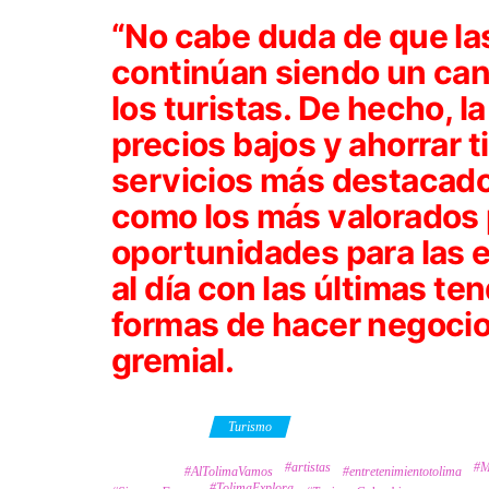
“No cabe duda de que la
continúan siendo un can
los turistas. De hecho, l
precios bajos y ahorrar 
servicios más destacado
como los más valorados p
oportunidades para las
al día con las últimas t
formas de hacer negocios
gremial.
Category
Turismo
#artistas
#M
Tags
#AlTolimaVamos
#entretenimientotolima
#TolimaExplora