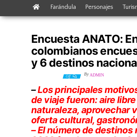
Farándula
Personajes
Turi
Encuesta ANATO: En
colombianos encuest
y 6 destinos naciona
By
ADMIN
13 febrero, 2023
Off
–
Los principales motivos
de viaje fueron: aire libr
naturaleza, aprovechar v
oferta cultural, gastron
– El número de destinos 