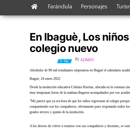
Farándula
Personajes
Turi
En Ibaguè, Los niños
colegio nuevo
By
ADMIN
26 enero, 2022
0
Alrededor de 90 mil estudiantes empezaron en Ibagué el calendario acad
Ibagué, 24 enero 2022
Desde la institución educativa Celmira Huertas, ubicada en la comuna cin
muy tempranas horas de la mañana llegaron acompañados por sus acudiente
“Me parece que ya era hora de que los niños regresaran al colegio porque d
compartiendo con los compañeros, obviamente pues respetando todos los 
grados tercero y quinto de la institución.
A los deseos de volver a reunirse con sus compañeros y docentes, se sumó 