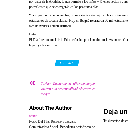
por parte de la Alcaldía, lo que permite a los niños y jóvenes recibir su n
polivalentes que se entregarán en los próximos días.
“Es importante el reencuentro, es importante estar aquí en las institucio
estudiantes de toda la ciudad. Hoy en Ibagué retornaron 90 mil estudiante
alcalde Andrés Fabián Hurtado.
Dato
El Día Internacional de la Educación fue proclamado por la Asamblea Gen
la paz y el desarrollo.
Category
Farándula
Turista: Vacunados los niños de ibaguè
vuelven a la presencialidad educativa en
ibaguè
About The Author
Deja un
admin
Tu dirección de co
Rocio Del Pilar Romero Solorzano
Comunicadora Social -Periodistas periodismo de