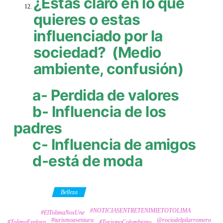
¿Estas claro en lo que
quieres o estas
influenciado por la
sociedad? (Medio
ambiente, confusión)
a- Perdida de valores
b- Influencia de los
padres
c- Influencia de amigos
d-está de moda
Category
Belleza
#NOTICIASENTRETENIMIETOTOLIMA
Tags
#ElTolimaNosUne
#turismoaventura
@rociodelpilarromero
#TolimaExplora
#TurismoColombiano