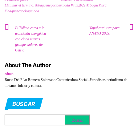
Eliminar el término: #ibaguenegociosymoda #inm2021 #IbagueVibra
#ibaguenegociosymoda
El Tolima entra a la
Yopal está lista para
transición energética
ANATO 2023.
con cinco nuevas
granjas solares de
Celsia
About The Author
admin
Rocio Del Pilar Romero Solorzano Comunicadora Social -Periodistas periodismo de
turismo- folclor y cultura.
BUSCAR