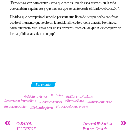
“Pero tengo voz para cantar y creo que este es uno de esos sucesos en la vida
que cambian a quien sea y que merece que se cante desde el fondo del corazón”.
El video que acompaña el sencillo presenta una línea de tiempo hecha con fotos
desde el momento que le dieron la noticia al heredero de la dinastía Fernández,
hasta que nació Mía. Estas son de las primeras fotos en las que Alex comparte de
forma pública su vida como papá.
Category
Farándula
#artistas
Tags
#AlTolimaVamos
#ElTurimoNosUne
#entretenimientotolima
#IbagueVibra
#IbagueMusical
#MujerTolimense
#musicapopular
@rociodelpilarromero
#TolimaExplora
CARACOL
Comenzó BioSinú, la
TELEVISIÓN
Primera Feria de