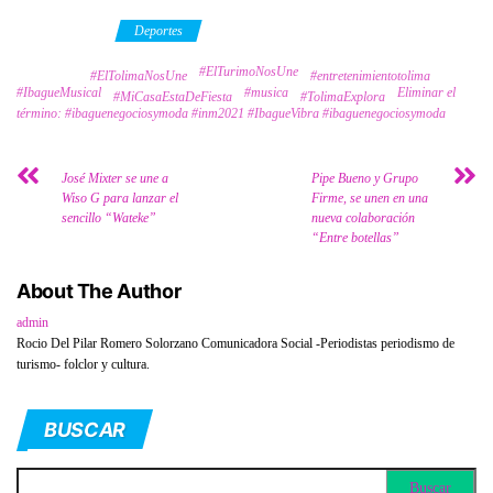
Category
Deportes
#ElTurimoNosUne
Tags
#ElTolimaNosUne
#entretenimientotolima
#IbagueMusical
#musica
Eliminar el
#MiCasaEstaDeFiesta
#TolimaExplora
término: #ibaguenegociosymoda #inm2021 #IbagueVibra #ibaguenegociosymoda
José Mixter se une a
Pipe Bueno y Grupo
Wiso G para lanzar el
Firme, se unen en una
sencillo “Wateke”
nueva colaboración
“Entre botellas”
About The Author
admin
Rocio Del Pilar Romero Solorzano Comunicadora Social -Periodistas periodismo de
turismo- folclor y cultura.
BUSCAR