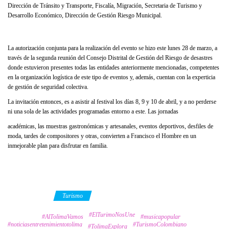
Dirección de Tránsito y Transporte, Fiscalía, Migración, Secretaria de Turismo y
Desarrollo Económico, Dirección de Gestión Riesgo Municipal.
La autorización conjunta para la realización del evento se hizo este lunes 28 de marzo, a
través de la segunda reunión del Consejo Distrital de Gestión del Riesgo de desastres
donde estuvieron presentes todas las entidades anteriormente mencionadas, competentes
en la organización logística de este tipo de eventos y, además, cuentan con la experticia
de gestión de seguridad colectiva.
La invitación entonces, es a asistir al festival los días 8, 9 y 10 de abril, y a no perderse
ni una sola de las actividades programadas entorno a este. Las jornadas
académicas, las muestras gastronómicas y artesanales, eventos deportivos, desfiles de
moda, tardes de compositores y otras, convierten a Francisco el Hombre en un
inmejorable plan para disfrutar en familia.
Category
Turismo
#ElTurimoNosUne
Tags
#AlTolimaVamos
#musicapopular
#noticiasentretenimientotolima
#TurismoColombiano
#TolimaExplora