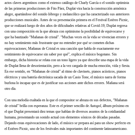
actos claves argentinos como el extenso catálogo de Charly García o el sonido optimista
de las primeras producciones de Fito Páez, Duplat vira hacia la construcción armónica
alegre, apartándose del sonido lóbrego y melancólico que ha caracterizado sus anteriores
producciones musicales. Antes de su presentación primera en el Festival Estéreo Picnic,
que se realizará luego de dos años de dificultades relativas al Covid-19, Duplat regresa
con una composición en la que abraza con optimismo la posibilidad de equivocarse y
que ha bautizado “Mañanas de cristal”. “Muchas veces en la vida se vivencian errores y
no hay sentimiento más frustrante que no entender por qué se cometen dichas
equivocaciones; Mañanas de Cristal es una canción que habla de exactamente ese
sentimiento de equivocarse sin saber por qué”, explica el músico bogotano. Sin
embargo, dicha historia se relata con un tono ligero ya que describe una etapa de la vida
de Duplat llena de desorientación, pero a la vez cargada de mucha emoción, vida y fiesta.
En ese sentido, en “Mañanas de cristal” al ritmo de clavinets, pianos acústicos, pianos
eléctricos y una batería electrónica sacada de un Casio Tone, el músico narra de forma
burlona lo incapaz que es de justificar sus acciones ante dichos errores. Mañana será
otro día.
Con una melodía exaltada en la que el compositor se abraza en sus defectos, “Mañanas
de cristal” brilla con esperanza. Este es el primer sencillo de
Autogol
, álbum próximo en
el que Duplat presentará diez temas que hablan de diversos asuntos de la cotidianidad
humana, presentando un sonido actual con elementos sónicos de décadas pasadas.
Dejando estas equivocaciones de lado, el músico se prepara así para un show perfecto en
el Estéreo Picnic, uno de los festivales más importantes del continente latinoamericano.