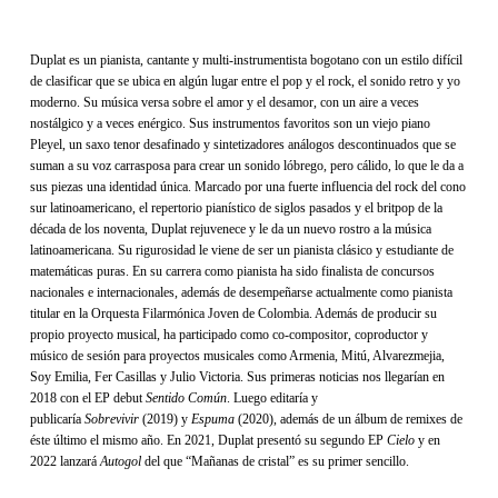
Duplat es un pianista, cantante y multi-instrumentista bogotano con un estilo difícil
de clasificar que se ubica en algún lugar entre el pop y el rock, el sonido retro y yo
moderno. Su música versa sobre el amor y el desamor, con un aire a veces
nostálgico y a veces enérgico. Sus instrumentos favoritos son un viejo piano
Pleyel, un saxo tenor desafinado y sintetizadores análogos descontinuados que se
suman a su voz carrasposa para crear un sonido lóbrego, pero cálido, lo que le da a
sus piezas una identidad única. Marcado por una fuerte influencia del rock del cono
sur latinoamericano, el repertorio pianístico de siglos pasados y el britpop de la
década de los noventa, Duplat rejuvenece y le da un nuevo rostro a la música
latinoamericana. Su rigurosidad le viene de ser un pianista clásico y estudiante de
matemáticas puras. En su carrera como pianista ha sido finalista de concursos
nacionales e internacionales, además de desempeñarse actualmente como pianista
titular en la Orquesta Filarmónica Joven de Colombia. Además de producir su
propio proyecto musical, ha participado como co-compositor, coproductor y
músico de sesión para proyectos musicales como Armenia, Mitú, Alvarezmejia,
Soy Emilia, Fer Casillas y Julio Victoria. Sus primeras noticias nos llegarían en
2018 con el EP debut
Sentido Común
. Luego editaría y
publicaría
Sobrevivir
(2019) y
Espuma
(2020), además de un álbum de remixes de
éste último el mismo año. En 2021, Duplat presentó su segundo EP
Cielo
y en
2022 lanzará
Autogol
del que “Mañanas de cristal” es su primer sencillo.