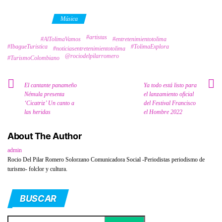
Category
Música
#artistas
Tags
#AlTolimaVamos
#entretenimientotolima
#IbagueTuristica
#TolimaExplora
#noticiasentretenimientotolima
@rociodelpilarromero
#TurismoColombiano
El cantante panameño
Ya todo está listo para
Némula presenta
el lanzamiento oficial
‘Cicatriz’ Un canto a
del Festival Francisco
las heridas
el Hombre 2022
About The Author
admin
Rocio Del Pilar Romero Solorzano Comunicadora Social -Periodistas periodismo de
turismo- folclor y cultura.
BUSCAR