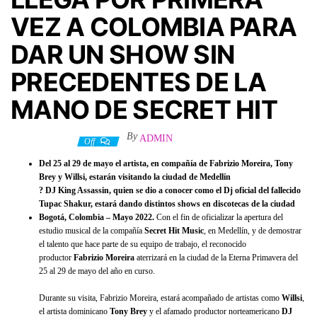
VEZ A COLOMBIA PARA
DAR UN SHOW SIN
PRECEDENTES DE LA
MANO DE SECRET HIT
By
ADMIN
12 mayo, 2022
Off
Del 25 al 29 de mayo el artista, en compañía de Fabrizio Moreira, Tony
Brey y Willsi, estarán visitando la ciudad de Medellín
? DJ King Assassin, quien se dio a conocer como el Dj oficial del fallecido
Tupac Shakur, estará dando distintos shows en discotecas de la ciudad
Bogotá, Colombia – Mayo 2022.
Con el fin de oficializar la apertura del
estudio musical de la compañía
Secret Hit Music
, en Medellín, y de demostrar
el talento que hace parte de su equipo de trabajo, el reconocido
productor
Fabrizio Moreira
aterrizará en la ciudad de la Eterna Primavera del
25 al 29 de mayo del año en curso.
Durante su visita, Fabrizio Moreira, estará acompañado de artistas como
Willsi
,
el artista dominicano
Tony Brey
y el afamado productor norteamericano
DJ