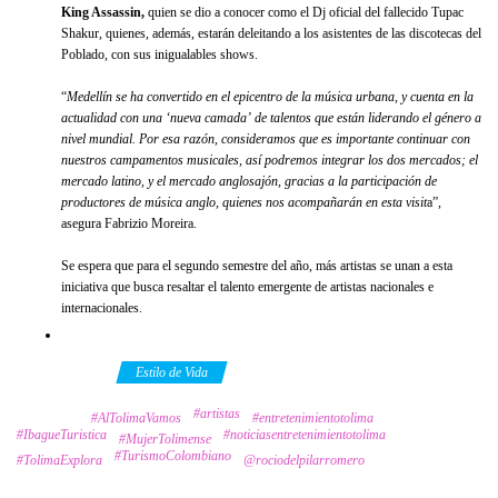
King Assassin,
quien se dio a conocer como el Dj oficial del fallecido Tupac
Shakur, quienes, además, estarán deleitando a los asistentes de las discotecas del
Poblado, con sus inigualables shows.
“
Medellín se ha convertido en el epicentro de la música urbana, y cuenta en la
actualidad con una ‘nueva camada’ de talentos que están liderando el género a
nivel mundial. Por esa razón, consideramos que es importante continuar con
nuestros campamentos musicales, así podremos integrar los dos mercados; el
mercado latino, y el mercado anglosajón, gracias a la participación de
productores de música anglo, quienes nos acompañarán en esta visit
a”,
asegura Fabrizio Moreira.
Se espera que para el segundo semestre del año, más artistas se unan a esta
iniciativa que busca resaltar el talento emergente de artistas nacionales e
internacionales.
Category
Estilo de Vida
#artistas
Tags
#AlTolimaVamos
#entretenimientotolima
#IbagueTuristica
#noticiasentretenimientotolima
#MujerTolimense
#TurismoColombiano
#TolimaExplora
@rociodelpilarromero