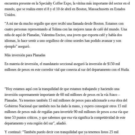
encuentra presente en la Specialty Coffee Expo, la vitrina más importante del sector en el
mundo, que se realiza entre el 8 y el 10 de abril en Boston, Massachusetts en Estados
Unidos.
“A mí me da mucho orgullo que ayer recibí una llamada desde Boston. Estamos con
cuatro personas representando al Tolima con las mejores tazas de café del mundo. Una
niña de aquí de Planadas, Valentina Enciso, una joven que exporta café y habla dos
idiomas, lo hace sentir a uno orgulloso de cómo ustedes han podido avanzar y son
ejemplo” aseguró.
Más inversión para Planadas
En materia de inversión, el mandatario seccional aseguró la inversión de $150 mil
millones de pesos en este corredor vial que conecta al sur del departamento con el Huila.
“Hoy estamos aquí con la tranquilidad de que estamos trabajando y haciendo una
inversión supremamente importante de 60 mil millones de pesos en la vía Ataco –
Planadas. Ya tenemos también 15 mil millones de pesos para adicionarle a esa obra del
Gobierno Nacional que también nos ha dado la mano, y espero conseguir otros 15 mil
millones de pesos más de regalías para invertirle 90 mil millones de pesos a esa vía que
tiene 53 puntos críticos, y que sabemos que esa vía significa la competitividad de este
departamento y esta región del sur”, añadió.
Y continuó: “También puedo decir con tranquilidad que ya tenemos listos 25 mil