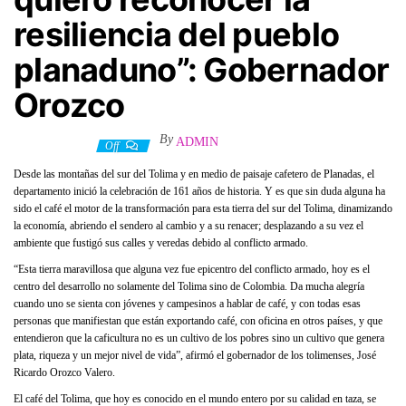
resiliencia del pueblo
planaduno”: Gobernador
Orozco
By
ADMIN
10 abril, 2022
Off
Desde las montañas del sur del Tolima y en medio de paisaje cafetero de Planadas, el
departamento inició la celebración de 161 años de historia. Y es que sin duda alguna ha
sido el café el motor de la transformación para esta tierra del sur del Tolima, dinamizando
la economía, abriendo el sendero al cambio y a su renacer; desplazando a su vez el
ambiente que fustigó sus calles y veredas debido al conflicto armado.
“Esta tierra maravillosa que alguna vez fue epicentro del conflicto armado, hoy es el
centro del desarrollo no solamente del Tolima sino de Colombia. Da mucha alegría
cuando uno se sienta con jóvenes y campesinos a hablar de café, y con todas esas
personas que manifiestan que están exportando café, con oficina en otros países, y que
entendieron que la caficultura no es un cultivo de los pobres sino un cultivo que genera
plata, riqueza y un mejor nivel de vida”, afirmó el gobernador de los tolimenses, José
Ricardo Orozco Valero.
El café del Tolima, que hoy es conocido en el mundo entero por su calidad en taza, se