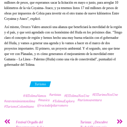
millones de pesos, que esperamos sacar la licitación en mayo o junio, para arreglar 10
kilómetros de la vía Coyaima- Ataco; y ya tenemos listos 17 mil millones de pesos de
obras por impuestos de Celsia para invertir en el otro tramo de nueve kilómetros Entre
Coyaima y Ataco”, explicó.
Así mismo, Orozco Valero anunció una alianza que beneficiará la movilidad de la región
y el país, y que será agendado con su homónimo del Huila en los próximos días. “Tengo
claro el concepto de región y hemos hecho una muy buena relación con el gobernador
del Huila, y vamos a generar una agenda y lo vamos a hacer en el marco de dos
proyectos importantes. El primero, un proyecto ambiental. Y el segundo, uno que tiene
que ver con Planadas, y es cómo generamos el mejoramiento de la movilidad entre
Gaitania – La Línea – Palermo (Huila) como una vía de conectividad”, puntualizó el
gobernador del Tolima.
Category
Turismo
#artistas
#ElTurimoNosUne
Tags
#AlTolimaVamos
#ElTolimaNosUne
#musica
#turismoaventura
#entretenimientotolima
#TolimaExplora
@rociodelpilarromero
#TurismoColombiano
Festival Orgullo del
Turistas: ¡Descubre