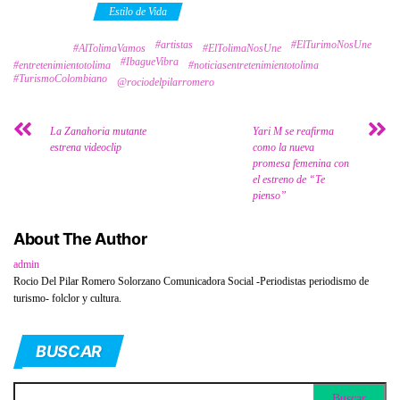
Category
Estilo de Vida
#artistas
#ElTurimoNosUne
Tags
#AlTolimaVamos
#ElTolimaNosUne
#IbagueVibra
#entretenimientotolima
#noticiasentretenimientotolima
#TurismoColombiano
@rociodelpilarromero
La Zanahoria mutante
Yari M se reafirma
estrena videoclip
como la nueva
promesa femenina con
el estreno de “Te
pienso”
About The Author
admin
Rocio Del Pilar Romero Solorzano Comunicadora Social -Periodistas periodismo de
turismo- folclor y cultura.
BUSCAR