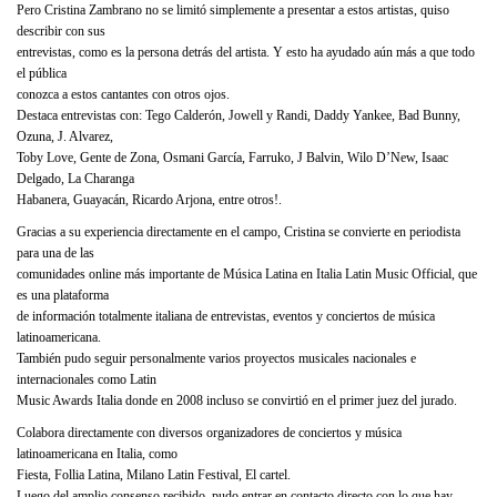
Pero Cristina Zambrano no se limitó simplemente a presentar a estos artistas, quiso
describir con sus
entrevistas, como es la persona detrás del artista. Y esto ha ayudado aún más a que todo
el pública
conozca a estos cantantes con otros ojos.
Destaca entrevistas con: Tego Calderón, Jowell y Randi, Daddy Yankee, Bad Bunny,
Ozuna, J. Alvarez,
Toby Love, Gente de Zona, Osmani García, Farruko, J Balvin, Wilo D’New, Isaac
Delgado, La Charanga
Habanera, Guayacán, Ricardo Arjona, entre otros!.
Gracias a su experiencia directamente en el campo, Cristina se convierte en periodista
para una de las
comunidades online más importante de Música Latina en Italia Latin Music Official, que
es una plataforma
de información totalmente italiana de entrevistas, eventos y conciertos de música
latinoamericana.
También pudo seguir personalmente varios proyectos musicales nacionales e
internacionales como Latin
Music Awards Italia donde en 2008 incluso se convirtió en el primer juez del jurado.
Colabora directamente con diversos organizadores de conciertos y música
latinoamericana en Italia, como
Fiesta, Follia Latina, Milano Latin Festival, El cartel.
Luego del amplio consenso recibido, pudo entrar en contacto directo con lo que hay