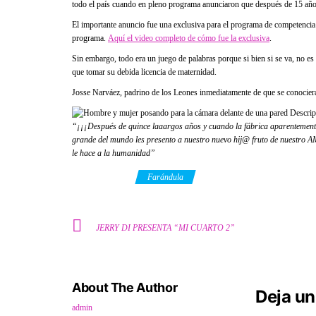
todo el país cuando en pleno programa anunciaron que después de 15 años
El importante anuncio fue una exclusiva para el programa de competencia
programa.
Aquí el video completo de cómo fue la exclusiva
.
Sin embargo, todo era un juego de palabras porque si bien si se va, no 
que tomar su debida licencia de maternidad.
Josse Narváez, padrino de los Leones inmediatamente de que se conociera 
“¡¡¡
Después de quince laaargos años y cuando la fábrica aparentement
grande del mundo les presento a nuestro nuevo hij@ fruto de nuestro AMO
le hace a la humanidad”
Category
Farándula
JERRY DI PRESENTA “MI CUARTO 2”
About The Author
Deja un
admin