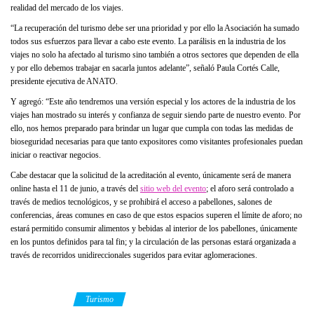
realidad del mercado de los viajes.
“La recuperación del turismo debe ser una prioridad y por ello la Asociación ha sumado
todos sus esfuerzos para llevar a cabo este evento. La parálisis en la industria de los
viajes no solo ha afectado al turismo sino también a otros sectores que dependen de ella
y por ello debemos trabajar en sacarla juntos adelante”, señaló Paula Cortés Calle,
presidente ejecutiva de ANATO.
Y agregó: “Este año tendremos una versión especial y los actores de la industria de los
viajes han mostrado su interés y confianza de seguir siendo parte de nuestro evento. Por
ello, nos hemos preparado para brindar un lugar que cumpla con todas las medidas de
bioseguridad necesarias para que tanto expositores como visitantes profesionales puedan
iniciar o reactivar negocios.
Cabe destacar que la solicitud de la acreditación al evento, únicamente será de manera
online hasta el 11 de junio, a través del
sitio web del evento
; el aforo será controlado a
través de medios tecnológicos, y se prohibirá el acceso a pabellones, salones de
conferencias, áreas comunes en caso de que estos espacios superen el límite de aforo; no
estará permitido consumir alimentos y bebidas al interior de los pabellones, únicamente
en los puntos definidos para tal fin; y la circulación de las personas estará organizada a
través de recorridos unidireccionales sugeridos para evitar aglomeraciones.
Category
Turismo