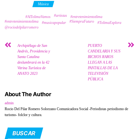
Category
Música
#artistas
Tags
#AlTolimaVamos
#entretenimientotlima
#entretenimientotolima
#SiempraFuturo
#musicapopular
#TolimaExplora
@rociodelpilarromero
Archipiélago de San
PUERTO
Andrés, Providencia y
CANDELARIA Y SUS
Santa Catalina
BICHOS RAROS
deslumbrará en la 42
LLEGAN A LAS
Vitrina Turística de
PANTALLAS DE LA
ANATO 2023
TELEVISIÓN
PÚBLICA
About The Author
admin
Rocio Del Pilar Romero Solorzano Comunicadora Social -Periodistas periodismo de
turismo- folclor y cultura.
BUSCAR