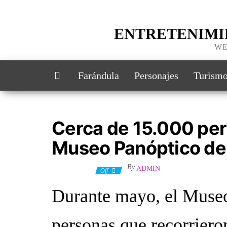
ENTRETENIMI
WE
Farándula
Personajes
Turism
Cerca de 15.000 per
Museo Panóptico de
By
ADMIN
3 junio, 2026
Off
Durante mayo, el Museo 
personas que recorriero