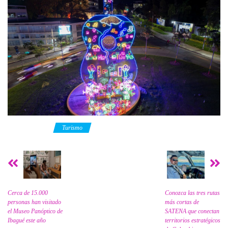
Category
Turismo
Cerca de 15.000
Conozca las tres rutas
personas han visitado
más cortas de
el Museo Panóptico de
SATENA que conectan
Ibagué este año
territorios estratégicos