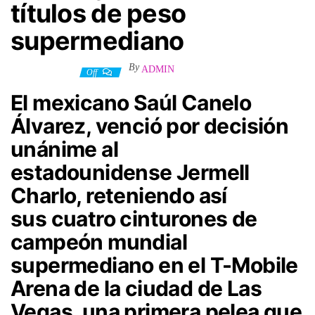
títulos de peso
supermediano
By
ADMIN
4 octubre, 2023
Off
El mexicano
Saúl Canelo
Álvarez
, venció por decisión
unánime al
estadounidense
Jermell
Charlo
, reteniendo así
sus
cuatro cinturones de
campeón mundial
supermediano
en el T-Mobile
Arena de la ciudad de Las
Vegas, una primera pelea que