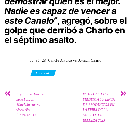
demostrar quién es el mejor.
Nadie es capaz de vencer a
este Canelo”
, agregó, sobre el
golpe que derribó a Charlo en
el séptimo asalto.
09_30_23_Canelo Alvarez vs. Jermell Charlo
Category
Farándula
Key Love & Domoa
PAITO CAICEDO
Style Lanzan
PRESENTA SU LINEA
Mundialmente su
DE PRODUCTOS EN
video clip
LA FERIA DE LA
¨CONTACTO¨
SALUD Y LA
BELLEZA 2023