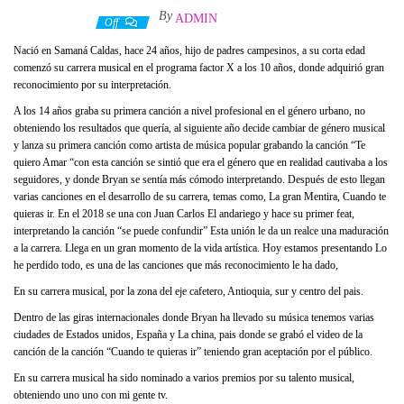
By
ADMIN
20 abril, 2022
Off
Nació en Samaná Caldas, hace 24 años, hijo de padres campesinos, a su corta edad
comenzó su carrera musical en el programa factor X a los 10 años, donde adquirió gran
reconocimiento por su interpretación.
A los 14 años graba su primera canción a nivel profesional en el género urbano, no
obteniendo los resultados que quería, al siguiente año decide cambiar de género musical
y lanza su primera canción como artista de música popular grabando la canción “Te
quiero Amar “con esta canción se sintió que era el género que en realidad cautivaba a los
seguidores, y donde Bryan se sentía más cómodo interpretando. Después de esto llegan
varias canciones en el desarrollo de su carrera, temas como, La gran Mentira, Cuando te
quieras ir. En el 2018 se una con Juan Carlos El andariego y hace su primer feat,
interpretando la canción “se puede confundir” Esta unión le da un realce una maduración
a la carrera. Llega en un gran momento de la vida artística. Hoy estamos presentando Lo
he perdido todo, es una de las canciones que más reconocimiento le ha dado,
En su carrera musical, por la zona del eje cafetero, Antioquia, sur y centro del pais.
Dentro de las giras internacionales donde Bryan ha llevado su música tenemos varias
ciudades de Estados unidos, España y La china, pais donde se grabó el video de la
canción de la canción “Cuando te quieras ir” teniendo gran aceptación por el público.
En su carrera musical ha sido nominado a varios premios por su talento musical,
obteniendo uno uno con mi gente tv.