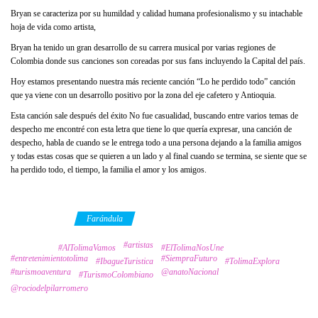
Bryan se caracteriza por su humildad y calidad humana profesionalismo y su intachable
hoja de vida como artista,
Bryan ha tenido un gran desarrollo de su carrera musical por varias regiones de
Colombia donde sus canciones son coreadas por sus fans incluyendo la Capital del país.
Hoy estamos presentando nuestra más reciente canción “Lo he perdido todo” canción
que ya viene con un desarrollo positivo por la zona del eje cafetero y Antioquia.
Esta canción sale después del éxito No fue casualidad, buscando entre varios temas de
despecho me encontré con esta letra que tiene lo que quería expresar, una canción de
despecho, habla de cuando se le entrega todo a una persona dejando a la familia amigos
y todas estas cosas que se quieren a un lado y al final cuando se termina, se siente que se
ha perdido todo, el tiempo, la familia el amor y los amigos.
Category
Farándula
#artistas
Tags
#AlTolimaVamos
#ElTolimaNosUne
#entretenimientotolima
#SiempraFuturo
#IbagueTuristica
#TolimaExplora
#turismoaventura
@anatoNacional
#TurismoColombiano
@rociodelpilarromero