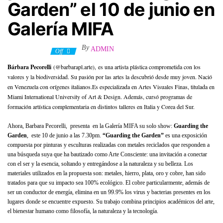
Garden” el 10 de junio en
Galería MIFA
By
ADMIN
6 junio, 2022
Off
Bárbara Pecorelli
(@barbarapl.arte), es una artista plástica comprometida con los
valores y la biodiversidad. Su pasión por las artes la descubrió desde muy joven. Nació
en Venezuela con orígenes italianos.Es especializada en Artes Visuales Finas, titulada en
Miami International University of Art & Design. Además, cursó programas de
formación artística complementaria en distintos talleres en Italia y Corea del Sur.
Ahora, Barbara Pecorelli, presenta en la Galería MIFA su solo show:
Guarding the
Garden
, este 10 de junio a las 7.30pm.
“Guarding the Garden”
es una exposición
compuesta por pinturas y esculturas realizadas con metales reciclados que responden a
una búsqueda suya que ha bautizado como Arte Consciente: una invitación a conectar
con el ser y la esencia, soltando y entregándose a la naturaleza y su belleza. Los
materiales utilizados en la propuesta son: metales, hierro, plata, oro y cobre, han sido
tratados para que su impacto sea 100% ecológico. El cobre particularmente, además de
ser un conductor de energía, elimina en un 99.9% los virus y bacterias presentes en los
lugares donde se encuentre expuesto. Su trabajo combina principios académicos del arte,
el bienestar humano como filosofía, la naturaleza y la tecnología.