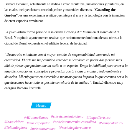
Bárbara Pecorelli, actualmente se dedica a crear esculturas, instalaciones y pinturas, en
las cuales incluye chatarra reciclada,cobre y materiales diversos. “
Guarding the
Garden
”,
es una experiencia estética que integra el arte y la tecnología con la intención
de crear espacios armónicos.
La joven artista formó parte de la iniciativa Brewing Art Miami en el marco del Art
Basel. Y capítulo aparte merece resaltar que recientemente donó una de sus obras a la
ciudad de Doral, expuesta en el edificio federal de la ciudad.
“Desarrollo mi talento con el mayor sentido de responsabilidad, honrando mi
creatividad. El arte me ha permitido entender mi carácter en poder dar y crear más
allá de piezas que puedan dar un estilo a un espacio. Tengo la habilidad para traer a lo
tangible, creaciones, conceptos y proyectos que brindan armonía a todo ambiente y
situación. Mi enfoque va en dirección a mostrar que no importa lo que creemos ser o lo
que deseamos hacer,todo es posible con el arte de la sutileza”
, finalizó diciendo muy
enérgica Bárbara Pecorelli.
Category
Música
#entretenimientotolima
Tags
#AlTolimaVamos
#IbagueTuristica
#IbagueVibra
#noticiasentretenimientotolima
#musicapopular
#SiempraFuturo
#TolimaExplora
@rociodelpilarromero
#turismoaventura