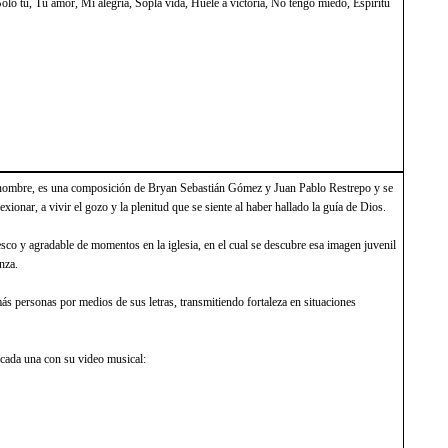
lo tú, Tu amor, Mi alegría, Sopla vida, Huele a victoria, No tengo miedo, Espíritu
o nombre, es una composición de Bryan Sebastián Gómez y Juan Pablo Restrepo y se
exionar, a vivir el gozo y la plenitud que se siente al haber hallado la guía de Dios.
esco y agradable de momentos en la iglesia, en el cual se descubre esa imagen juvenil
nza.
ás personas por medios de sus letras, transmitiendo fortaleza en situaciones
, cada una con su video musical: