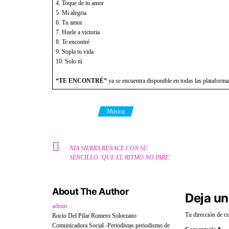
4. Toque de tu amor
5. Mi alegria
6. Tu amor
7. Huele a victoria
8. Te encontré
9. Sopla tu vida
10. Solo tú
“TE ENCONTRÉ”
ya se encuentra disponible en todas las plataformas
Category
Música
NIA SIERRA RENACE CON SU
SENCILLO ‘QUE EL RITMO NO PARE’
About The Author
Deja un
admin
Tu dirección de co
Rocio Del Pilar Romero Solorzano
Comunicadora Social -Periodistas periodismo de