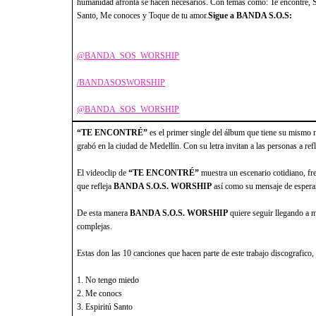
humanidad afronta se hacen necesarios. Con temas como: Te encontré, So
Santo, Me conoces y Toque de tu amor.
Sigue a BANDA S.O.S:
@BANDA_SOS_WORSHIP
/BANDASOSWORSHIP
@BANDA_SOS_WORSHIP
“TE ENCONTRÉ”
es el primer single del álbum que tiene su mism
grabó en la ciudad de Medellín. Con su letra invitan a las personas a refl
El videoclip de
“TE ENCONTRÉ”
muestra un escenario cotidiano, fr
que refleja
BANDA S.O.S. WORSHIP
así como su mensaje de espera
De esta manera
BANDA S.O.S. WORSHIP
quiere seguir llegando a m
complejas.
Estas don las 10 canciones que hacen parte de este trabajo discografico
1. No tengo miedo
2. Me conocs
3. Espiritú Santo