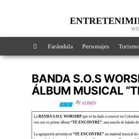
ENTRETENIMI
WE
Farándula
Personajes
Turism
BANDA S.O.S WORS
ÁLBUM MUSICAL “T
By
ADMIN
17 julio, 2021
0
La
BANDA S.O.S. WORSHIP
que se ha dado a conocer en Colombia po
vez con su primer álbum
“TE ENCONTRÉ”
, una mezcla de balada de
La agrupación presenta en
“TE ENCONTRÉ”
un material musical de d