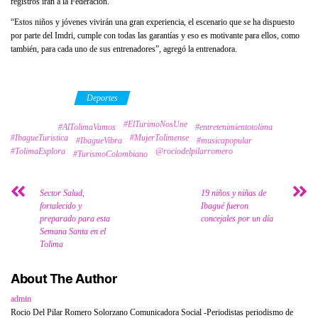
registros irán a la Federación.
“Estos niños y jóvenes vivirán una gran experiencia, el escenario que se ha dispuesto
por parte del Imdri, cumple con todas las garantías y eso es motivante para ellos, como
también, para cada uno de sus entrenadores”, agregó la entrenadora.
Category
Deportes
#ElTurimoNosUne
Tags
#AlTolimaVamos
#entretenimientotolima
#IbagueTuristica
#MujerTolimense
#IbagueVibra
#musicapopular
#TolimaExplora
@rociodelpilarromero
#TurismoColombiano
Sector Salud,
19 niños y niñas de
fortalecido y
Ibagué fueron
preparado para esta
concejales por un día
Semana Santa en el
Tolima
About The Author
admin
Rocio Del Pilar Romero Solorzano Comunicadora Social -Periodistas periodismo de