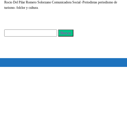
Rocio Del Pilar Romero Solorzano Comunicadora Social -Periodistas periodismo de
turismo- folclor y cultura.
Buscar
Buscar:
Todos los derechos reservados copyright © 2024 -
Entretenimiento Tolima