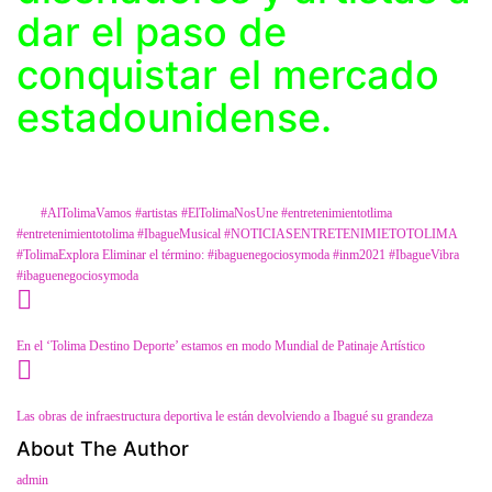
dar el paso de
conquistar el mercado
estadounidense.
Category
Farándula
Tags
#AlTolimaVamos
#artistas
#ElTolimaNosUne
#entretenimientotlima
#entretenimientotolima
#IbagueMusical
#NOTICIASENTRETENIMIETOTOLIMA
#TolimaExplora
Eliminar el término: #ibaguenegociosymoda #inm2021 #IbagueVibra
#ibaguenegociosymoda
En el ‘Tolima Destino Deporte’ estamos en modo Mundial de Patinaje Artístico
Las obras de infraestructura deportiva le están devolviendo a Ibagué su grandeza
About The Author
admin