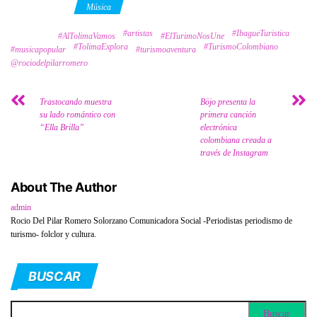
Category
Música
#artistas
#IbagueTuristica
Tags
#AlTolimaVamos
#ElTurimoNosUne
#TolimaExplora
#TurismoColombiano
#musicapopular
#turismoaventura
@rociodelpilarromero
Trastocando muestra
Böjo presenta la
su lado romántico con
primera canción
“Ella Brilla”
electrónica
colombiana creada a
través de Instagram
About The Author
admin
Rocio Del Pilar Romero Solorzano Comunicadora Social -Periodistas periodismo de
turismo- folclor y cultura.
BUSCAR