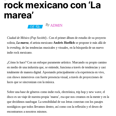
rock mexicano con ‘La
marea’
By
ADMIN
19 abril, 2022
Off
Ciudad de México (Pop Société).-
Con el primer álbum de estudio de su proyecto
solista
,
La marea
, el artista mexicano
Andrés Hoeflich
se propone ir más allá de
lo
trending,
de las tendencias musicales y visuales, en la búsqueda de un nuevo
indie rock mexicano.
¿Cómo lo hace? Con un enfoque puramente artístico. Marcando su propio camino
en medio de una industria que, se entiende, funciona a través de tendencias y casi
totalmente de manera digital. Apostando principalmente a la experiencia en vivo,
con shows inmersivos con fuerte presencia visual, a través de proyecciones de
luces que se sincronizan con la música.
Sobre una base de géneros como indie rock, electrónica, trip hop y new wave, el
disco es un viaje de nuestra propia ‘marea’, esa que nos creamos en la mente y en la
que decidimos naufragar. La sensibilidad de sus letras conectan con los pasajes
nostálgicos que todos llevamos dentro, así como con la reflexión y el deseo de
encontrarnos a nosotros mismos.