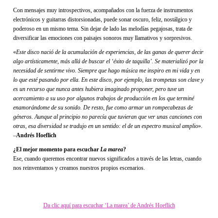
Con mensajes muy introspectivos, acompañados con la fuerza de instrumentos
electrónicos y guitarras distorsionadas, puede sonar oscuro, feliz, nostálgico y
poderoso en un mismo tema. Sin dejar de lado las melodías pegajosas, trata de
diversificar las emociones con paisajes sonoros muy llamativos y sorpresivos.
«
Este disco nació de la acumulación de experiencias, de las ganas de querer decir
algo artísticamente, más allá de buscar el ‘éxito de taquilla’. Se materializó por la
necesidad de sentirme vivo. S
iempre que hago música me inspiro en mi vida y en
lo que esté pasando por ella. En este disco, por ejemplo, las trompetas son clave y
es un recurso que nunca antes hubiera imaginado proponer, pero tuve un
acercamiento a su uso por algunos trabajos de producción en los que terminé
enamorándome de su sonido. De resto, fue como armar un rompecabezas de
géneros. Aunque al principio no parecía que tuvieran que ver unas canciones con
otras, esa diversidad se tradujo en un sentido: el de un espectro musical amplio
».
–
Andrés Hoeflich
¿El mejor momento para escuchar
La marea
?
Ese, cuando queremos encontrar nuevos significados a través de las letras, cuando
nos reinventamos y creamos nuestros propios escenarios.
Da clic aquí para escuchar ‘La marea’ de Andrés Hoeflich