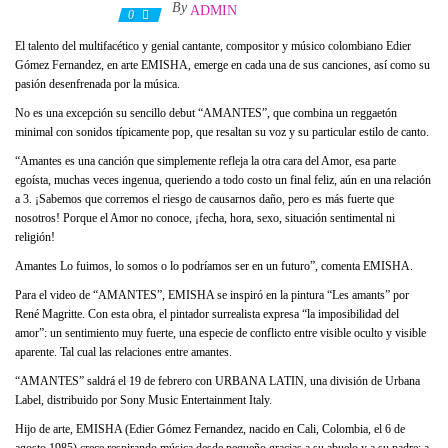
By
ADMIN
27 febrero, 2021
0
El talento del multifacético y genial cantante, compositor y músico colombiano Edier
Gómez Fernandez, en arte EMISHA, emerge en cada una de sus canciones, así como su
pasión desenfrenada por la música.
No es una excepción su sencillo debut “AMANTES”, que combina un reggaetón
minimal con sonidos típicamente pop, que resaltan su voz y su particular estilo de canto.
“Amantes es una canción que simplemente refleja la otra cara del Amor, esa parte
egoísta, muchas veces ingenua, queriendo a todo costo un final feliz, aún en una relación
a 3. ¡Sabemos que corremos el riesgo de causarnos daño, pero es más fuerte que
nosotros! Porque el Amor no conoce, ¡fecha, hora, sexo, situación sentimental ni
religión!
Amantes Lo fuimos, lo somos o lo podríamos ser en un futuro”, comenta EMISHA.
Para el video de “AMANTES”, EMISHA se inspiró en la pintura “Les amants” por
René Magritte. Con esta obra, el pintador surrealista expresa “la imposibilidad del
amor”: un sentimiento muy fuerte, una especie de conflicto entre visible oculto y visible
aparente. Tal cual las relaciones entre amantes.
“AMANTES” saldrá el 19 de febrero con URBANA LATIN, una división de Urbana
Label, distribuido por Sony Music Entertainment Italy.
Hijo de arte, EMISHA (Edier Gómez Fernandez, nacido en Cali, Colombia, el 6 de
agosto 1985) crece respirando música desde pequeño gracias a su abuelo y a su padre: a