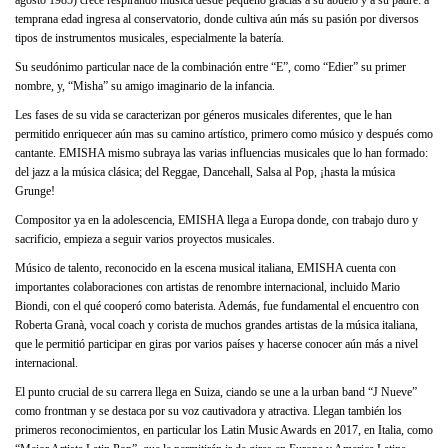
temprana edad ingresa al conservatorio, donde cultiva aún más su pasión por diversos
tipos de instrumentos musicales, especialmente la batería.
Su seudónimo particular nace de la combinación entre “E”, como “Edier” su primer
nombre, y, “Misha” su amigo imaginario de la infancia.
Les fases de su vida se caracterizan por géneros musicales diferentes, que le han
permitido enriquecer aún mas su camino artístico, primero como músico y después como
cantante. EMISHA mismo subraya las varias influencias musicales que lo han formado:
del jazz a la música clásica; del Reggae, Dancehall, Salsa al Pop, ¡hasta la música
Grunge!
Compositor ya en la adolescencia, EMISHA llega a Europa donde, con trabajo duro y
sacrificio, empieza a seguir varios proyectos musicales.
Músico de talento, reconocido en la escena musical italiana, EMISHA cuenta con
importantes colaboraciones con artistas de renombre internacional, incluido Mario
Biondi, con el qué cooperó como baterista. Además, fue fundamental el encuentro con
Roberta Granà, vocal coach y corista de muchos grandes artistas de la música italiana,
que le permitió participar en giras por varios países y hacerse conocer aún más a nivel
internacional.
El punto crucial de su carrera llega en Suiza, ciando se une a la urban band “J Nueve”
como frontman y se destaca por su voz cautivadora y atractiva. Llegan también los
primeros reconocimientos, en particular los Latin Music Awards en 2017, en Italia, como