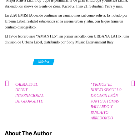
“Mejor Artista Latin Pop”, que le permitirán ir de giras en Europa y America Latina,
abriendo los shows de Gente de Zona, Karol G, Piso 21, Sebastian Yatra y más.
En 2020 EMISHA decide continuar su camino musical como solista. Es notado por
Urbana Label, realidad establecida en la escena urban y latin, con la que firma un
contrato discográfico.
El 19 de febrero sale “AMANTES”, su primer sencillo, con URBANA LATIN, una
división de Urbana Label, distribuido por Sony Music Entertainment Italy
Category
Música
CALMA ES EL
‘ PRIMOS’ EL
DEBUT
NUEVO SENCILLO
INTERNACIONAL
DE CARIN LEÓN
DE GEORGETTE
JUNTO A TÓMAS
BALLARDO Y
PANCHITO
ARREDONDO
About The Author