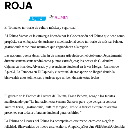
ROJA
By
ADMIN
6 abril, 2022
Off
El Tolima es territorio de cultura música y seguridad.
Al Tolima Vamos es la estrategia liderada por la Gobernación del Tolima que tiene como
propósito ser embajador del turismo a nivel nacional como territorio de música, folclor,
gastronomía y recursos naturales que engrandecen a la región.
Las acciones que se desarrollarán de manera articulada con el Gobierno Departamental
durante semana santa tendrá como puntos estratégicos; los peajes de Gualanday,
Cajamarca, Flandes, Alvarado y presencia institucional en la vía Melgar- Carmen de
Apicalá, La Tambora en El Espinal y el terminal de transporte de Ibagué dando la
bienvenida a los tolimenses y turistas que arriben durante estas fechas.
El gerente de la Fabrica de Licores del Tolima, Franz Bedoya, acoge a los turistas
manifestando que “La invitación esta Semana Santa es para que vengan a conocer
nuestra tierra, gastronomía, cultura y región; desde la fábrica siempre estaremos
presentes con toda la oferta institucional para recibirlos “.
La Fabrica de Licores del Tolima los acompaña en este reencuentro con alegría y
felicidad. Bienvenidos de nuevo a su territorio #TapaRojaNosUne #ElSabordeColombia