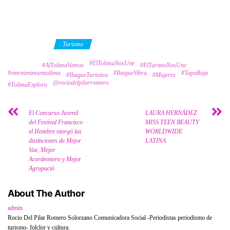
Category
Turismo
#ElTolimaNosUne
Tags
#AlTolimaVamos
#ElTurimoNosUne
#entretenimientotlima
#IbagueVibra
#TapaRoja
#IbagueTuristica
#Mujeres
@rociodelpilarromero
#TolimaExplora
El Concurso Juvenil
LAURA HERNÁDEZ
del Festival Francisco
MISS TEEN BEAUTY
el Hombre otorgó las
WORLDWIDE
distinciones de Mejor
LATINA
Voz, Mejor
Acordeonero y Mejor
Agrupació
About The Author
admin
Rocio Del Pilar Romero Solorzano Comunicadora Social -Periodistas periodismo de
turismo- folclor y cultura.