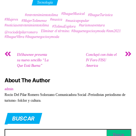
Category
Tecnología
#IbagueMusical
Tags
#entretenimientotolima
#IbagueTuristica
#Mujeres
#musica
#MujerTolimense
#musicapopular
#noticiasentretenimientotolima
#turismoaventura
#TolimaExplora
Eliminar el término: #ibaguenegociosymoda #inm2021
@rociodelpilarromero
#IbagueVibra #ibaguenegociosymoda
EhShawnee presenta
Concluyó con éxito el
su nuevo sencillo “La
IV Foro FISU
Que Está Buena”
America
About The Author
admin
Rocio Del Pilar Romero Solorzano Comunicadora Social -Periodistas periodismo de
turismo- folclor y cultura.
BUSCAR