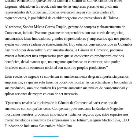
Durante el encuentro, que se llevó a cabo en el Centro de Convenciones del Hotel
Lagomar, ubicado en Girardot, cada una de las empresas presentó un pitch ante
representantes de Compensar, quienes evaluaron, según sus necesidades y/o
requerimientos, la posibilidad de entablar negocios con proveedores del Tolima.
Al respecto, Sandra Milena Correa Trujillo, gerente de compras y abastecimiento de
Compensar, indicó: “Estamos gratamente sorprendidos con esta rueda de negocios,
encontramos ideas innovadoras, grandes emprendedores y empresarios que nos pueden
ayudar en nuestra cadena de abastecimiento. Hoy estamos convencidos que en Colombia
hay mucho por desarrollar, y con nuestra aliada, la Cámara de Comercio, podemos
ayudar a fortalecer más empresarios para que se conviertan en productores que nos
beneficien, de tal manera que, no tengamos que buscar en el exterior, sino poder
fortalecer nuestra economía nacional con nuestros propios productores”.
Estas ruedas de negocio se convierten en una herramienta de gran importancia para los
empresarios, ya que no solo tienen la opción de mostrar las características y bondades de
sus productos, sino que también les permite aumentar sus niveles de competitividad y
aplicar acciones de mejora en caso de ser necesario.
“Queremos resaltar la iniciativa de la Cámara de Comercio al hacer este tipo de
encuentros con compañías como Compensar, pues mediante la Rueda de Negocios
mostramos nuestros productos innovadores. Estamos seguros que, estos espacios nos
traerán beneficios a nosotros los empresarios y al Tolima”, aseguró Marlio Silva, CEO
Fundador de Industrias Sostenibles Molinillito.