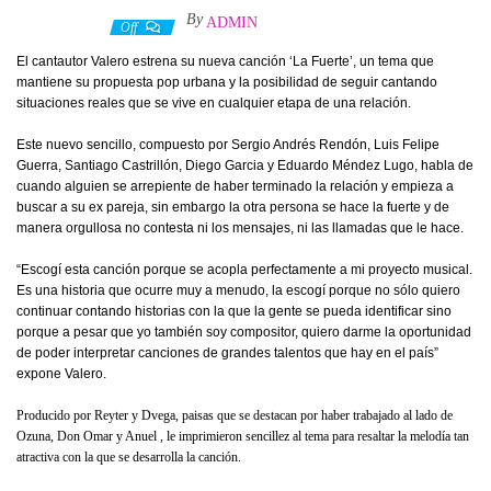
By
ADMIN
8 abril, 2022
Off
El cantautor Valero estrena su nueva canción ‘La Fuerte’, un tema que
mantiene su propuesta pop urbana y la posibilidad de seguir cantando
situaciones reales que se vive en cualquier etapa de una relación.
Este nuevo sencillo, compuesto por Sergio Andrés Rendón, Luis Felipe
Guerra, Santiago Castrillón, Diego Garcia y Eduardo Méndez Lugo, habla de
cuando alguien se arrepiente de haber terminado la relación y empieza a
buscar a su ex pareja, sin embargo la otra persona se hace la fuerte y de
manera orgullosa no contesta ni los mensajes, ni las llamadas que le hace.
“Escogí esta canción porque se acopla perfectamente a mi proyecto musical.
Es una historia que ocurre muy a menudo, la escogí porque no sólo quiero
continuar contando historias con la que la gente se pueda identificar sino
porque a pesar que yo también soy compositor, quiero darme la oportunidad
de poder interpretar canciones de grandes talentos que hay en el país”
expone Valero.
Producido por Reyter y Dvega, paisas que se destacan por haber trabajado al lado de
Ozuna, Don Omar y Anuel , le imprimieron sencillez al tema para resaltar la melodía tan
atractiva con la que se desarrolla la canción.