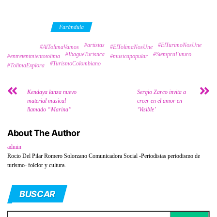
Category
Farándula
#artistas
#ElTurimoNosUne
Tags
#AlTolimaVamos
#ElTolimaNosUne
#IbagueTuristica
#SiempraFuturo
#entretenimientotolima
#musicapopular
#TurismoColombiano
#TolimaExplora
Kendaya lanza nuevo
Sergio Zarco invita a
material musical
creer en el amor en
llamado “Marina”
‘Visible’
About The Author
admin
Rocio Del Pilar Romero Solorzano Comunicadora Social -Periodistas periodismo de
turismo- folclor y cultura.
BUSCAR