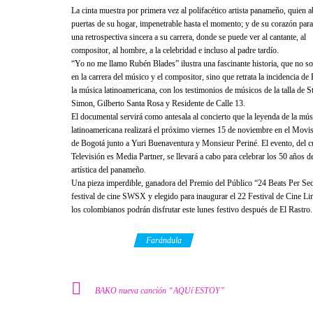
La cinta muestra por primera vez al polifacético artista panameño, quien a
puertas de su hogar, impenetrable hasta el momento; y de su corazón para
una retrospectiva sincera a su carrera, donde se puede ver al cantante, al
compositor, al hombre, a la celebridad e incluso al padre tardío.
“Yo no me llamo Rubén Blades” ilustra una fascinante historia, que no s
en la carrera del músico y el compositor, sino que retrata la incidencia de
la música latinoamericana, con los testimonios de músicos de la talla de S
Simon, Gilberto Santa Rosa y Residente de Calle 13.
El documental servirá como antesala al concierto que la leyenda de la mús
latinoamericana realizará el próximo viernes 15 de noviembre en el Movi
de Bogotá junto a Yuri Buenaventura y Monsieur Periné. El evento, del c
Televisión es Media Partner, se llevará a cabo para celebrar los 50 años d
artística del panameño.
Una pieza imperdible, ganadora del Premio del Público “24 Beats Per Se
festival de cine SWSX y elegido para inaugurar el 22 Festival de Cine 
los colombianos podrán disfrutar este lunes festivo después de El Rastro.
Category
Farándula
BAKO nueva canción “AQUí ESTOY”