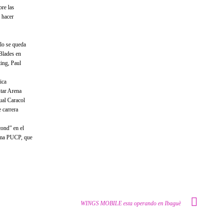
bre las
 hacer
olo se queda
 Blades en
ting, Paul
ica
star Arena
ual Caracol
e carrera
cond” en el
Lima PUCP, que
WINGS MOBILE esta operando en Ibaguè