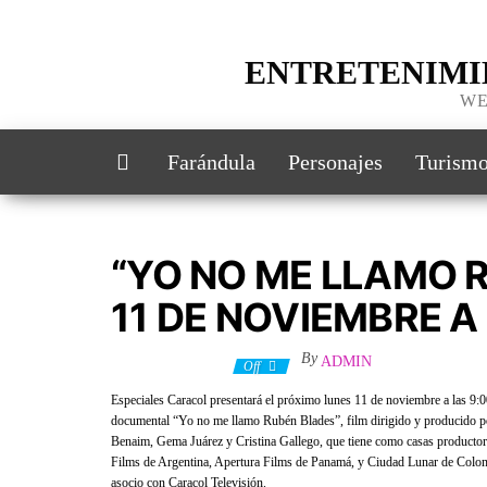
Skip
to
the
ENTRETENIMI
content
WE
Farándula
Personajes
Turism
“YO NO ME LLAMO 
11 DE NOVIEMBRE A 
By
ADMIN
9 noviembre, 2019
Off
Especiales Caracol presentará el próximo lunes 11 de noviembre a las 9:0
documental “Yo no me llamo Rubén Blades”, film dirigido y producido 
Benaim, Gema Juárez y Cristina Gallego, que tiene como casas producto
Films de Argentina, Apertura Films de Panamá, y Ciudad Lunar de Colo
asocio con Caracol Televisión.