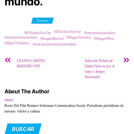
mundo.
Category
Turismo
#ElTurimoNosUne
Tags
#ElTolimaNosUne
#entretenimientotlima
#entretenimientotolima
#IbagueTuristica
#IbagueMusical
#IbagueVibra
#MujerTolimense
#noticiasentretenimientotolima
LILIANA CADENA
Selección Tolima de
MAESTRO VEN
Fútbol Sala va por el
cupo a Juegos
Nacionales
About The Author
admin
Rocio Del Pilar Romero Solorzano Comunicadora Social -Periodistas periodismo de
turismo- folclor y cultura.
BUSCAR