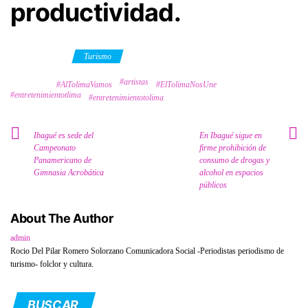
productividad.
Category
Turismo
#artistas
Tags
#AlTolimaVamos
#ElTolimaNosUne
#entretenimientotlima
#entretenimientotolima
Ibagué es sede del
En Ibagué sigue en
Campeonato
firme prohibición de
Panamericano de
consumo de drogas y
Gimnasia Acrobática
alcohol en espacios
públicos
About The Author
admin
Rocio Del Pilar Romero Solorzano Comunicadora Social -Periodistas periodismo de
turismo- folclor y cultura.
BUSCAR