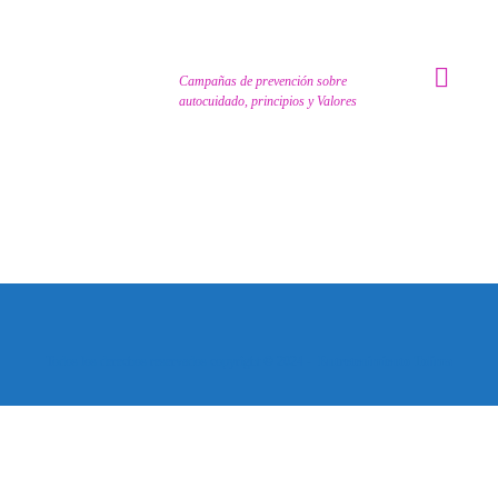
Campañas de prevención sobre
autocuidado, principios y Valores
Todos los derechos reservados copyright © 2024 -
Entretenimiento Tolima