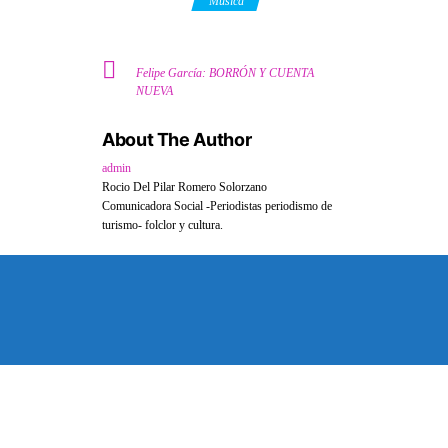
Category
Música
Felipe García: BORRÓN Y CUENTA
NUEVA
About The Author
admin
Rocio Del Pilar Romero Solorzano
Comunicadora Social -Periodistas periodismo de
turismo- folclor y cultura.