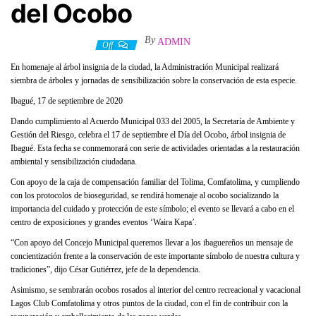
del Ocobo
By
ADMIN
17 septiembre, 2020
Off
En homenaje al árbol insignia de la ciudad, la Administración Municipal realizará
siembra de árboles y jornadas de sensibilización sobre la conservación de esta especie.
Ibagué, 17 de septiembre de 2020
Dando cumplimiento al Acuerdo Municipal 033 del 2005, la Secretaría de Ambiente y
Gestión del Riesgo, celebra el 17 de septiembre el Día del Ocobo, árbol insignia de
Ibagué. Esta fecha se conmemorará con serie de actividades orientadas a la restauración
ambiental y sensibilización ciudadana.
Con apoyo de la caja de compensación familiar del Tolima, Comfatolima, y cumpliendo
con los protocolos de bioseguridad, se rendirá homenaje al ocobo socializando la
importancia del cuidado y protección de este símbolo; el evento se llevará a cabo en el
centro de exposiciones y grandes eventos ‘Waira Kapa’.
“Con apoyo del Concejo Municipal queremos llevar a los ibaguereños un mensaje de
concientización frente a la conservación de este importante símbolo de nuestra cultura y
tradiciones”, dijo César Gutiérrez, jefe de la dependencia.
Asimismo, se sembrarán ocobos rosados al interior del centro recreacional y vacacional
Lagos Club Comfatolima y otros puntos de la ciudad, con el fin de contribuir con la