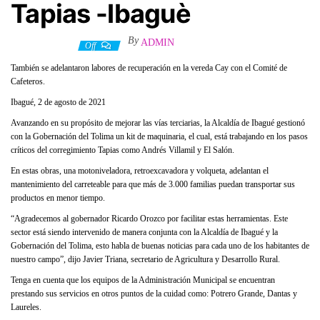
Tapias -Ibaguè
By
ADMIN
5 agosto, 2021
Off
También se adelantaron labores de recuperación en la vereda Cay con el Comité de
Cafeteros.
Ibagué, 2 de agosto de 2021
Avanzando en su propósito de mejorar las vías terciarias, la Alcaldía de Ibagué gestionó
con la Gobernación del Tolima un kit de maquinaria, el cual, está trabajando en los pasos
críticos del corregimiento Tapias como Andrés Villamil y El Salón.
En estas obras, una motoniveladora, retroexcavadora y volqueta, adelantan el
mantenimiento del carreteable para que más de 3.000 familias puedan transportar sus
productos en menor tiempo.
“Agradecemos al gobernador Ricardo Orozco por facilitar estas herramientas. Este
sector está siendo intervenido de manera conjunta con la Alcaldía de Ibagué y la
Gobernación del Tolima, esto habla de buenas noticias para cada uno de los habitantes de
nuestro campo”, dijo Javier Triana, secretario de Agricultura y Desarrollo Rural.
Tenga en cuenta que los equipos de la Administración Municipal se encuentran
prestando sus servicios en otros puntos de la cuidad como: Potrero Grande, Dantas y
Laureles.