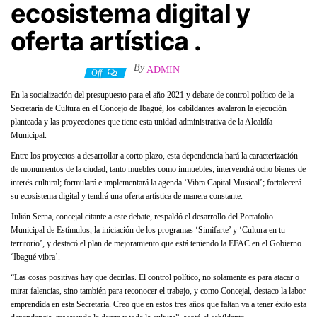
ecosistema digital y
oferta artística .
By
ADMIN
26 octubre, 2020
Off
En la socialización del presupuesto para el año 2021 y debate de control político de la
Secretaría de Cultura en el Concejo de Ibagué, los cabildantes avalaron la ejecución
planteada y las proyecciones que tiene esta unidad administrativa de la Alcaldía
Municipal.
Entre los proyectos a desarrollar a corto plazo, esta dependencia hará la caracterización
de monumentos de la ciudad, tanto muebles como inmuebles; intervendrá ocho bienes de
interés cultural; formulará e implementará la agenda ‘Vibra Capital Musical’; fortalecerá
su ecosistema digital y tendrá una oferta artística de manera constante.
Julián Serna, concejal citante a este debate, respaldó el desarrollo del Portafolio
Municipal de Estímulos, la iniciación de los programas ‘Simifarte’ y ‘Cultura en tu
territorio’, y destacó el plan de mejoramiento que está teniendo la EFAC en el Gobierno
‘Ibagué vibra’.
“Las cosas positivas hay que decirlas. El control político, no solamente es para atacar o
mirar falencias, sino también para reconocer el trabajo, y como Concejal, destaco la labor
emprendida en esta Secretaría. Creo que en estos tres años que faltan va a tener éxito esta