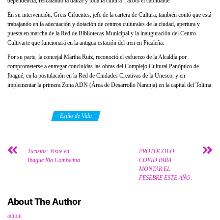
dependencia, rescatando la danza y toda la cultura”, acotó el cabildante.
En su intervención, Greis Cifuentes, jefe de la cartera de Cultura, también contó que está
trabajando en la adecuación y dotación de centros culturales de la ciudad, apertura y
puesta en marcha de la Red de Bibliotecas Municipal y la inauguración del Centro
Cultivarte que funcionará en la antigua estación del tren en Picaleña.
Por su parte, la concejal Martha Ruiz, reconoció el esfuerzo de la Alcaldía por
comprometerse a entregar concluidas las obras del Complejo Cultural Panóptico de
Ibagué, en la postulación en la Red de Ciudades Creativas de la Unesco, y en
implementar la primera Zona ADN (Área de Desarrollo Naranja) en la capital del Tolima.
Category
Estilo de Vida
Turistas: Visite en
PROTOCOLO
Ibague Río Combeima
COVID PARA
MONTAR EL
PESEBRE ESTE AÑO.
About The Author
admin