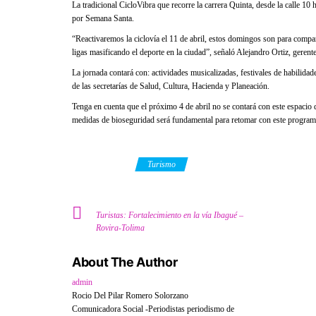
La tradicional CicloVibra que recorre la carrera Quinta, desde la calle 10
por Semana Santa.
“Reactivaremos la ciclovía el 11 de abril, estos domingos son para compa
ligas masificando el deporte en la ciudad”, señaló Alejandro Ortiz, gerente
La jornada contará con: actividades musicalizadas, festivales de habilida
de las secretarías de Salud, Cultura, Hacienda y Planeación.
Tenga en cuenta que el próximo 4 de abril no se contará con este espacio d
medidas de bioseguridad será fundamental para retomar con este program
Category
Turismo
Turistas: Fortalecimiento en la vía Ibagué –
Rovira-Tolima
About The Author
admin
Rocio Del Pilar Romero Solorzano
Comunicadora Social -Periodistas periodismo de