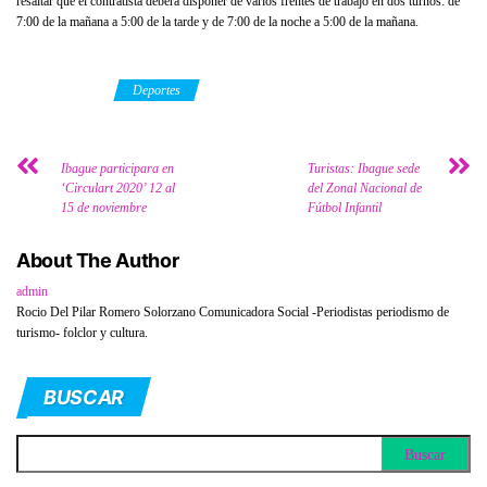
resaltar que el contratista deberá disponer de varios frentes de trabajo en dos turnos: de
7:00 de la mañana a 5:00 de la tarde y de 7:00 de la noche a 5:00 de la mañana.
Category
Deportes
Ibague participara en
Turistas: Ibague sede
‘Circulart 2020’ 12 al
del Zonal Nacional de
15 de noviembre
Fútbol Infantil
About The Author
admin
Rocio Del Pilar Romero Solorzano Comunicadora Social -Periodistas periodismo de
turismo- folclor y cultura.
BUSCAR