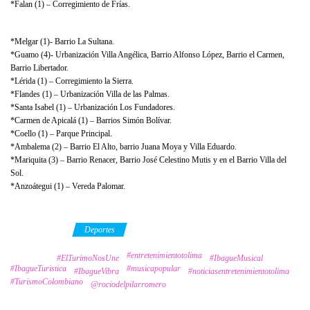
*Falan (1) – Corregimiento de Frías.
*Melgar (1)- Barrio La Sultana.
*Guamo (4)- Urbanización Villa Angélica, Barrio Alfonso López, Barrio el Carmen,
Barrio Libertador.
*Lérida (1) – Corregimiento la Sierra.
*Flandes (1) – Urbanización Villa de las Palmas.
*Santa Isabel (1) – Urbanización Los Fundadores.
*Carmen de Apicalá (1) – Barrios Simón Bolívar.
*Coello (1) – Parque Principal.
*Ambalema (2) – Barrio El Alto, barrio Juana Moya y Villa Eduardo.
*Mariquita (3) – Barrio Renacer, Barrio José Celestino Mutis y en el Barrio Villa del
Sol.
*Anzoátegui (1) – Vereda Palomar.
Category
Deportes
#entretenimientotolima
Tags
#ElTurimoNosUne
#IbagueMusical
#IbagueTuristica
#musicapopular
#IbagueVibra
#noticiasentretenimientotolima
#TurismoColombiano
@rociodelpilarromero