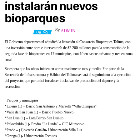
instalarán nuevos
bioparques
By
ADMIN
19 abril, 2022
Off
El Gobierno departamental adjudicó la licitación al Consorcio Bioparques Tolima, con
una inversión entre obra e interventoría de $2.200 millones para la construcción de la
segunda fase de bioparques en 17 municipios, con 19 en cascos urbanos y tres en zona
rural.
Se espera que las obras inicien en aproximadamente mes y medio. Por parte de la
Secretaría de Infraestructura y Hábitat del Tolima se hará el seguimiento a la ejecución
del proyecto, que permitirá fortalecer iniciativas de promoción del deporte y la
recreación.
_Parques y municipios_
*Líbano (1) – Barrio San Antonio y Marsella “Villa Olímpica”.
*Valle de San Juan (1) – Barrio Pueblo Nuevo.
*San Luis (1) – Lote/Barrio San Luisito.
*Palocabildo (1)- Predio “La Linda” – CIC Municipio.
*Prado – (1) vereda Catalán- Urbanización Villa Luz.
*Ortega (1)- Urbanización Techitos.