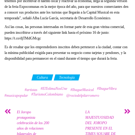
tenemos por incentivar el talento local y reactivar la economía, llega la segunda versión
de la feria Expocomunas en la mejor época del año, para que nuestros comerciantes den
a conocer sus productos ante los turistas que llegarán a la Capital Musical en esta
temporada”, señaló Alba Lucía García, secretaria de Desarrollo Económico.
Así las cosas, las personas interesadas en formar parte de esta gran vitrina comercial,
pueden inscribirse a través del siguiente link hasta el próximo 16 de junio:
https://t.co/djTMdGMcgc
Es de resaltar que los emprendedores inscritos deben pertenecer a la ciudad, contar con
la mínima publicidad exigida para presentar su negocio como tarjetas y pendones, y la
disponibilidad para permanecer en el stand durante el tiempo que durará la feria.
Category
Cultura
Tecnología
#ElTolimaNosUne
#IbagueVibra
Tags
#artistas
#IbagueMusical
#TurismoColombiano
#musicapopular
@rociodelpilarromero
El Joropo
LA
protagonista
MAJESTUOSIDAD
celebración de los 200
DEL JOROPO
años de relaciones
PRESENTE EN EL
bilaterales de
TIMES SQUARE DE